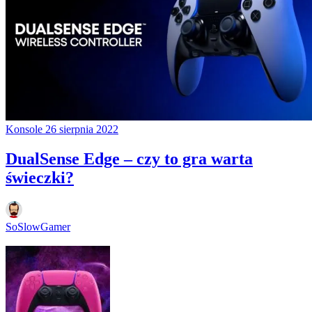
Konsole
26 sierpnia 2022
DualSense Edge – czy to gra warta
świeczki?
SoSlowGamer