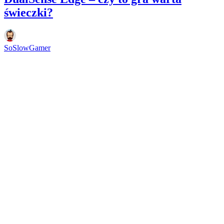
świeczki?
SoSlowGamer