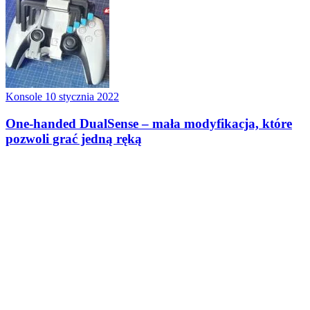
Konsole
10 stycznia 2022
One-handed DualSense – mała modyfikacja, które
pozwoli grać jedną ręką