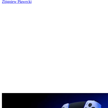
Zbigniew Pławecki