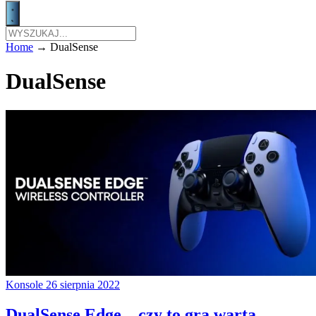
Home
→
DualSense
DualSense
Konsole
26 sierpnia 2022
DualSense Edge – czy to gra warta