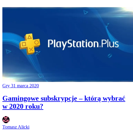
Gry
31 marca 2020
Gamingowe subskrypcje – którą wybrać
w 2020 roku?
Tomasz Alicki