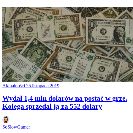
Aktualności
25 listopada 2019
Wydał 1,4 mln dolarów na postać w grze.
Kolega sprzedał ją za 552 dolary
SoSlowGamer