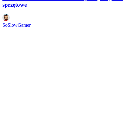
sprzętowe
SoSlowGamer