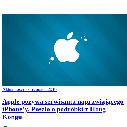
Aktualności
17 listopada 2019
Apple pozywa serwisanta naprawiającego
iPhone’y. Poszło o podróbki z Hong
Kongu