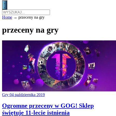
Home
→
przeceny na gry
przeceny na gry
Gry
04 października 2019
Ogromne przeceny w GOG! Sklep
świętuje 11-lecie istnienia