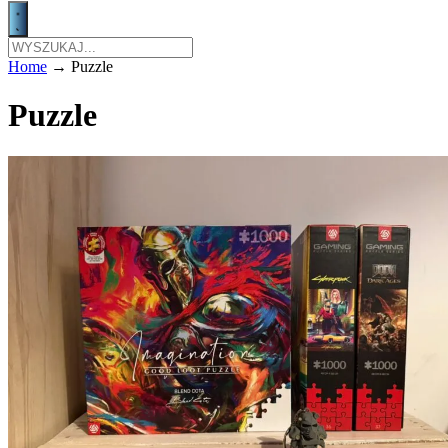
Home
→
Puzzle
Puzzle