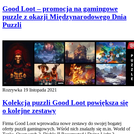
Good Loot – promocja na gamingowe
puzzle z okazji Międzynarodowego Dnia
Puzzli
Rozrywka
19 listopada 2021
Kolekcja puzzli Good Loot powiększa się
o kolejne zestawy
Firma Good Loot wprowadza nowe zestawy do swojej bogatej
oferty puzzli gamingowych. Wśród nich znalazły się m.in. World of