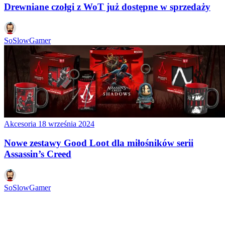
Drewniane czołgi z WoT już dostępne w sprzedaży
SoSlowGamer
Akcesoria
18 września 2024
Nowe zestawy Good Loot dla miłośników serii
Assassin’s Creed
SoSlowGamer