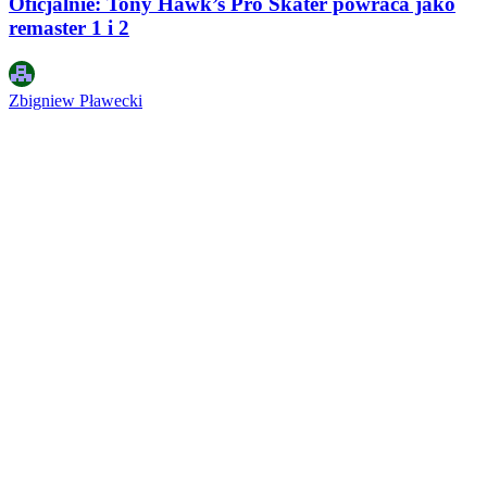
Oficjalnie: Tony Hawk’s Pro Skater powraca jako
remaster 1 i 2
Zbigniew Pławecki