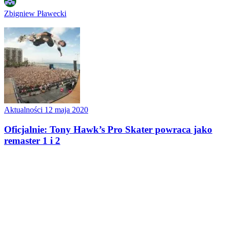
Zbigniew Pławecki
Aktualności
12 maja 2020
Oficjalnie: Tony Hawk’s Pro Skater powraca jako
remaster 1 i 2