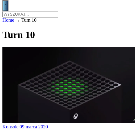
Home
→
Turn 10
Turn 10
Konsole
09 marca 2020