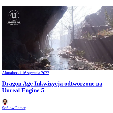
Aktualności
16 stycznia 2022
Dragon Age Inkwizycja odtworzone na
Unreal Engine 5
SoSlowGamer