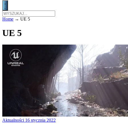
Home
→
UE 5
UE 5
Aktualności
16 stycznia 2022