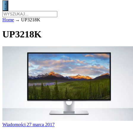
Home
→
UP3218K
UP3218K
Wiadomości
27 marca 2017