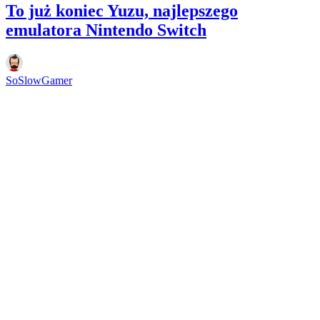
To już koniec Yuzu, najlepszego
emulatora Nintendo Switch
SoSlowGamer