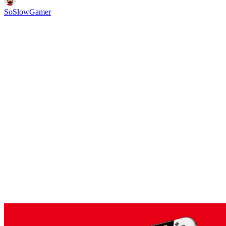
SoSlowGamer