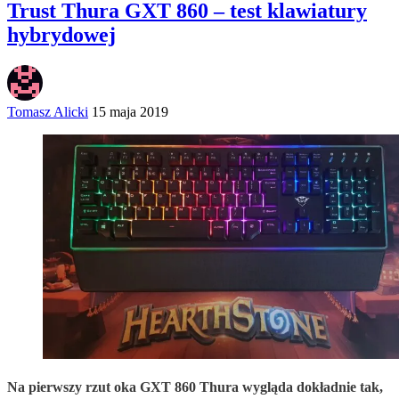
Trust Thura GXT 860 – test klawiatury
hybrydowej
Tomasz Alicki
15 maja 2019
Na pierwszy rzut oka GXT 860 Thura wygląda dokładnie tak,