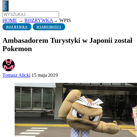
HOME
→
ROZRYWKA
→
WPIS
ROZRYWKA
WIADOMOŚCI
Ambasadorem Turystyki w Japonii został
Pokemon
Tomasz Alicki
15 maja 2019