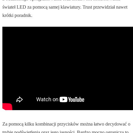
świateł LED za pomocą samej klawiatury. Trust przewidział nawet
krótki poradnik.
Za pomocą kilku kombinacji przycisków można łatwo decydować o
trybie podświetlenia oraz jego jasności. Bardzo mocno ogranicza to