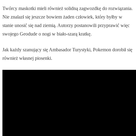
Twórcy maskotki mieli również solidną zagwozdkę do rozwiązania.
Nie znalazł się jeszcze bowiem żaden człowiek, który byłby w
stanie unosić się nad ziemią. Autorzy postanowili przyprawić więc
swojego Geodude o nogi w biało-szarą kratkę.
Jak każdy szanujący się Ambasador Turystyki, Pokemon dorobił się
również własnej piosenki.