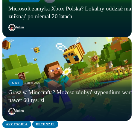
Microsoft zamyka Xbox Polska? Lokalny oddział ma
zniknąć po niemal 20 latach
Julian
GRY
13 lipca 2026
GRY
WIADOMOŚCI
GRY
Grasz w Minecrafta? Możesz zdobyć stypendium wart
Instalowali gry na Steamie, a tracili kryptowaluty.
Microsoft zamyka Xbox Polska? Lokalny oddział
Grasz w Minecrafta? Możesz zdobyć stypendium
nawet 60 tys. zł
FBI zatrzymało podejrzanego
ma zniknąć po niemal 20 latach
warte nawet 60 tys. zł
Julian
AKCESORIA
RECENZJE