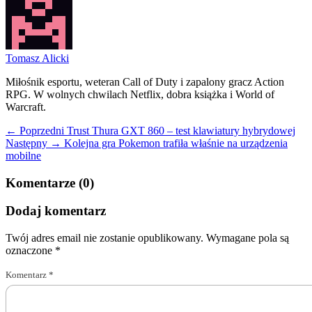
Tomasz Alicki
Miłośnik esportu, weteran Call of Duty i zapalony gracz Action
RPG. W wolnych chwilach Netflix, dobra książka i World of
Warcraft.
← Poprzedni
Trust Thura GXT 860 – test klawiatury hybrydowej
Następny →
Kolejna gra Pokemon trafiła właśnie na urządzenia
mobilne
Komentarze (0)
Dodaj komentarz
Twój adres email nie zostanie opublikowany.
Wymagane pola są
oznaczone
*
Komentarz
*