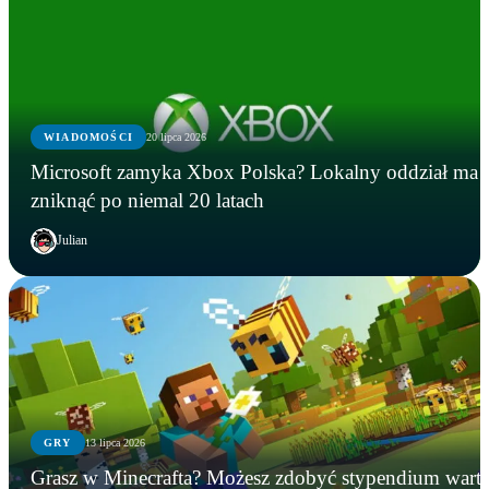
WIADOMOŚCI
20 lipca 2026
Microsoft zamyka Xbox Polska? Lokalny oddział ma
zniknąć po niemal 20 latach
Julian
GRY
13 lipca 2026
GRY
WIADOMOŚCI
GRY
Grasz w Minecrafta? Możesz zdobyć stypendium wart