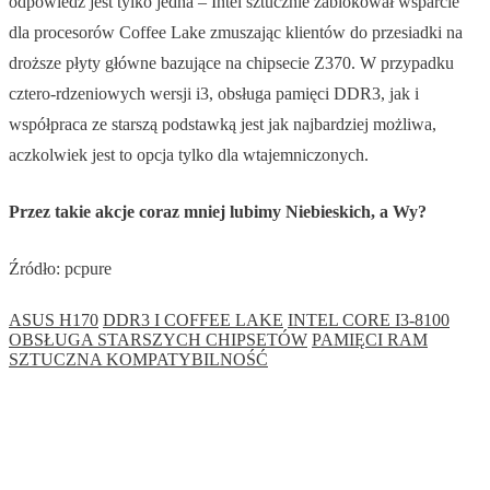
odpowiedź jest tylko jedna – Intel sztucznie zablokował wsparcie
dla procesorów Coffee Lake zmuszając klientów do przesiadki na
droższe płyty główne bazujące na chipsecie Z370. W przypadku
cztero-rdzeniowych wersji i3, obsługa pamięci DDR3, jak i
współpraca ze starszą podstawką jest jak najbardziej możliwa,
aczkolwiek jest to opcja tylko dla wtajemniczonych.
Przez takie akcje coraz mniej lubimy Niebieskich, a Wy?
Źródło: pcpure
ASUS H170
DDR3 I COFFEE LAKE
INTEL CORE I3-8100
OBSŁUGA STARSZYCH CHIPSETÓW
PAMIĘCI RAM
SZTUCZNA KOMPATYBILNOŚĆ