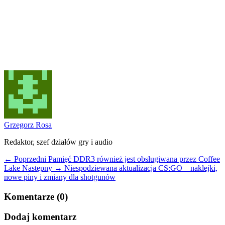
Grzegorz Rosa
Redaktor, szef działów gry i audio
← Poprzedni
Pamięć DDR3 również jest obsługiwana przez Coffee
Lake
Następny →
Niespodziewana aktualizacja CS:GO – naklejki,
nowe piny i zmiany dla shotgunów
Komentarze (0)
Dodaj komentarz