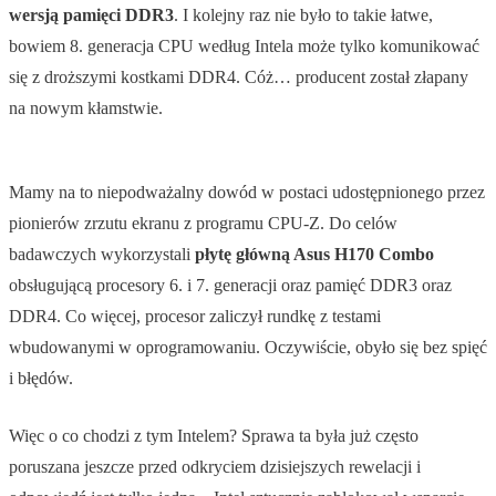
wersją pamięci DDR3
. I kolejny raz nie było to takie łatwe,
bowiem 8. generacja CPU według Intela może tylko komunikować
się z droższymi kostkami DDR4. Cóż… producent został złapany
na nowym kłamstwie.
Mamy na to niepodważalny dowód w postaci udostępnionego przez
pionierów zrzutu ekranu z programu CPU-Z. Do celów
badawczych wykorzystali
płytę główną Asus H170 Combo
obsługującą procesory 6. i 7. generacji oraz pamięć DDR3 oraz
DDR4. Co więcej, procesor zaliczył rundkę z testami
wbudowanymi w oprogramowaniu. Oczywiście, obyło się bez spięć
i błędów.
Więc o co chodzi z tym Intelem? Sprawa ta była już często
poruszana jeszcze przed odkryciem dzisiejszych rewelacji i