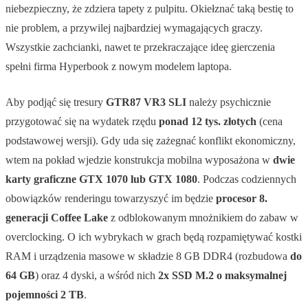
niebezpieczny, że zdziera tapety z pulpitu. Okiełznać taką bestię to
nie problem, a przywilej najbardziej wymagających graczy.
Wszystkie zachcianki, nawet te przekraczające ideę gierczenia
spełni firma Hyperbook z nowym modelem laptopa.
Aby podjąć się tresury
GTR87 VR3 SLI
należy psychicznie
przygotować się na wydatek rzędu
ponad 12 tys. złotych
(cena
podstawowej wersji). Gdy uda się zażegnać konflikt ekonomiczny,
wtem na pokład wjedzie konstrukcja mobilna wyposażona w
dwie
karty graficzne GTX 1070 lub GTX 1080
. Podczas codziennych
obowiązków renderingu towarzyszyć im będzie
procesor 8.
generacji Coffee Lake
z odblokowanym mnożnikiem do zabaw w
overclocking. O ich wybrykach w grach będą rozpamiętywać kostki
RAM i urządzenia masowe w składzie 8 GB DDR4 (rozbudowa
do
64 GB
) oraz 4 dyski, a wśród nich
2x SSD M.2 o maksymalnej
pojemności 2 TB
.