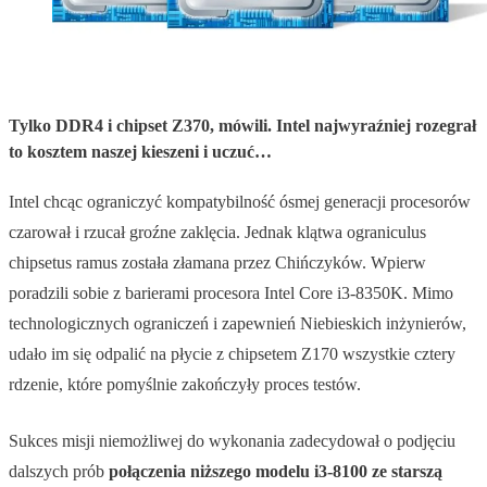
Tylko DDR4 i chipset Z370, mówili. Intel najwyraźniej rozegrał
to kosztem naszej kieszeni i uczuć…
Intel chcąc ograniczyć kompatybilność ósmej generacji procesorów
czarował i rzucał groźne zaklęcia. Jednak klątwa ograniculus
chipsetus ramus została złamana przez Chińczyków. Wpierw
poradzili sobie z barierami procesora Intel Core i3-8350K. Mimo
technologicznych ograniczeń i zapewnień Niebieskich inżynierów,
udało im się odpalić na płycie z chipsetem Z170 wszystkie cztery
rdzenie, które pomyślnie zakończyły proces testów.
Sukces misji niemożliwej do wykonania zadecydował o podjęciu
dalszych prób
połączenia niższego modelu i3-8100 ze starszą