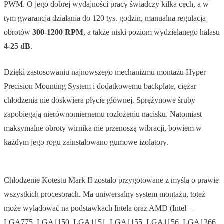
PWM. O jego dobrej wydajności pracy świadczy kilka cech, a w
tym gwarancja działania do 120 tys. godzin, manualna regulacja
obrotów
300-1200 RPM
, a także niski poziom wydzielanego hałasu
4-25 dB
.
Dzięki zastosowaniu najnowszego mechanizmu montażu Hyper
Precision Mounting System i dodatkowemu backplate, ciężar
chłodzenia nie doskwiera płycie głównej. Sprężynowe śruby
zapobiegają nierównomiernemu rozłożeniu nacisku. Natomiast
maksymalne obroty wirnika nie przenoszą wibracji, bowiem w
każdym jego rogu zainstalowano gumowe izolatory.
Chłodzenie Kotestu Mark II zostało przygotowane z myślą o prawie
wszystkich procesorach. Ma uniwersalny system montażu, toteż
może wylądować na podstawkach Intela oraz AMD (Intel –
LGA775, LGA1150, LGA1151, LGA1155, LGA1156, LGA1366,