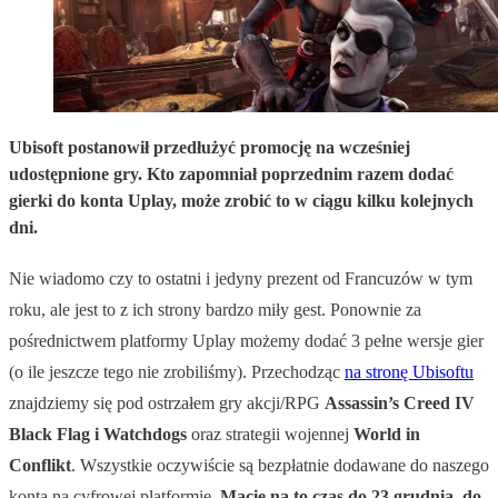
Ubisoft postanowił przedłużyć promocję na wcześniej
udostępnione gry. Kto zapomniał poprzednim razem dodać
gierki do konta Uplay, może zrobić to w ciągu kilku kolejnych
dni.
Nie wiadomo czy to ostatni i jedyny prezent od Francuzów w tym
roku, ale jest to z ich strony bardzo miły gest. Ponownie za
pośrednictwem platformy Uplay możemy dodać 3 pełne wersje gier
(o ile jeszcze tego nie zrobiliśmy). Przechodząc
na stronę Ubisoftu
znajdziemy się pod ostrzałem gry akcji/RPG
Assassin’s Creed IV
Black Flag i Watchdogs
oraz strategii wojennej
World in
Conflikt
. Wszystkie oczywiście są bezpłatnie dodawane do naszego
konta na cyfrowej platformie.
Macie na to czas do 23 grudnia, do