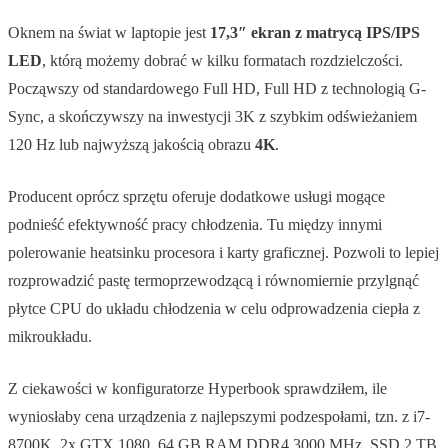
Oknem na świat w laptopie jest
17,3″ ekran z matrycą IPS/IPS
LED
, którą możemy dobrać w kilku formatach rozdzielczości.
Począwszy od standardowego Full HD, Full HD z technologią G-
Sync, a skończywszy na inwestycji 3K z szybkim odświeżaniem
120 Hz lub najwyższą jakością obrazu
4K
.
Producent oprócz sprzętu oferuje dodatkowe usługi mogące
podnieść efektywność pracy chłodzenia. Tu między innymi
polerowanie heatsinku procesora i karty graficznej. Pozwoli to lepiej
rozprowadzić pastę termoprzewodzącą i równomiernie przylgnąć
płytce CPU do układu chłodzenia w celu odprowadzenia ciepła z
mikroukładu.
Z ciekawości w konfiguratorze Hyperbook sprawdziłem, ile
wyniosłaby cena urządzenia z najlepszymi podzespołami, tzn. z i7-
8700K, 2x GTX 1080, 64 GB RAM DDR4 3000 MHz, SSD 2 TB