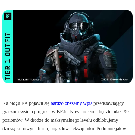
Na blogu EA pojawił się
bardzo obszerny wpis
przedstawiający
graczom system progresu w BF-ie. Nowa odsłona będzie miała 99
poziomów. W drodze do maksymalnego levelu odblokujemy
dziesiątki nowych broni, pojazdów i ekwipunku. Podobnie jak w