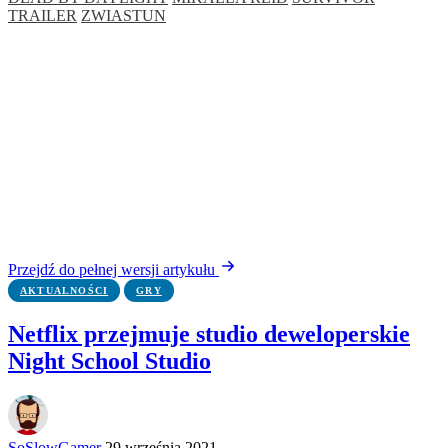
TRAILER
ZWIASTUN
Przejdź do pełnej wersji artykułu
AKTUALNOŚCI
GRY
Netflix przejmuje studio deweloperskie
Night School Studio
SoSlowGamer
29 września 2021