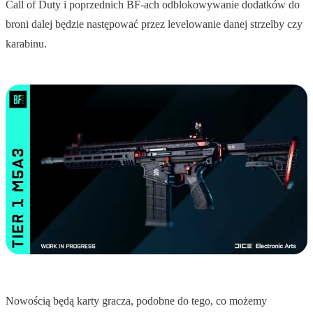
Call of Duty i poprzednich BF-ach odblokowywanie dodatków do
broni dalej będzie następować przez levelowanie danej strzelby czy
karabinu.
Nowością będą karty gracza, podobne do tego, co możemy