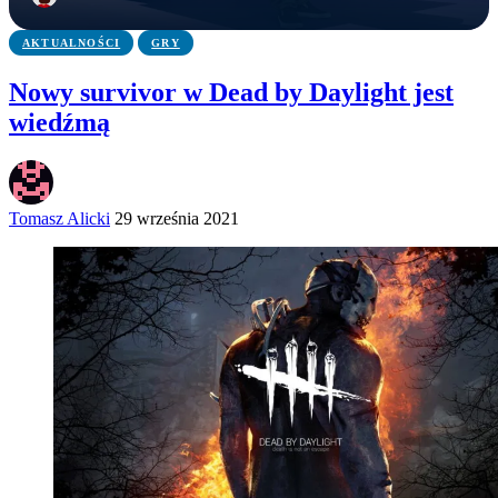
AKTUALNOŚCI
GRY
Nowy survivor w Dead by Daylight jest
wiedźmą
Tomasz Alicki
29 września 2021