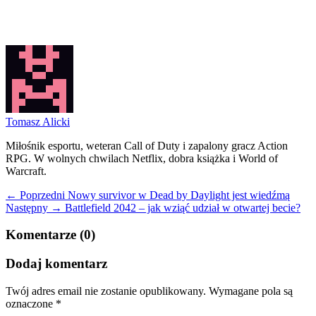
Tomasz Alicki
Miłośnik esportu, weteran Call of Duty i zapalony gracz Action
RPG. W wolnych chwilach Netflix, dobra książka i World of
Warcraft.
← Poprzedni
Nowy survivor w Dead by Daylight jest wiedźmą
Następny →
Battlefield 2042 – jak wziąć udział w otwartej becie?
Komentarze (0)
Dodaj komentarz
Twój adres email nie zostanie opublikowany.
Wymagane pola są
oznaczone
*