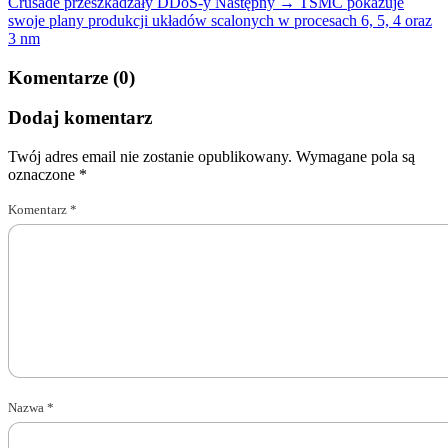
Crusade przeszkadzały DDoS-y
Następny →
TSMC pokazuje
swoje plany produkcji układów scalonych w procesach 6, 5, 4 oraz
3 nm
Komentarze (0)
Dodaj komentarz
Twój adres email nie zostanie opublikowany.
Wymagane pola są
oznaczone
*
Komentarz
*
Nazwa
*