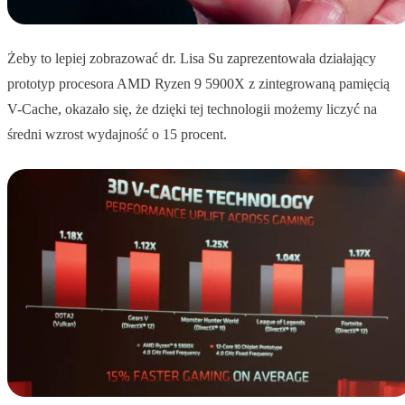
Żeby to lepiej zobrazować dr. Lisa Su zaprezentowała działający
prototyp procesora AMD Ryzen 9 5900X z zintegrowaną pamięcią
V-Cache, okazało się, że dzięki tej technologii możemy liczyć na
średni wzrost wydajność o 15 procent.