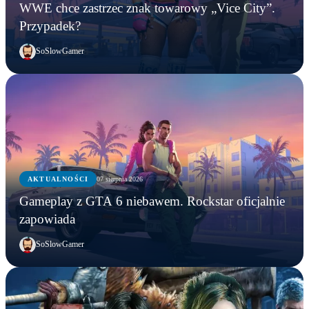
WWE chce zastrzec znak towarowy „Vice City”.
Przypadek?
SoSlowGamer
AKTUALNOŚCI
07 sierpnia 2026
Gameplay z GTA 6 niebawem. Rockstar oficjalnie
zapowiada
SoSlowGamer