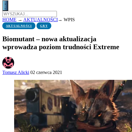
HOME
→
AKTUALNOŚCI
→
WPIS
AKTUALNOŚCI
GRY
Biomutant – nowa aktualizacja
wprowadza poziom trudności Extreme
Tomasz Alicki
02 czerwca 2021