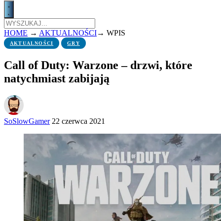
HOME
→
AKTUALNOŚCI
→
WPIS
AKTUALNOŚCI
GRY
Call of Duty: Warzone – drzwi, które
natychmiast zabijają
SoSlowGamer
22 czerwca 2021