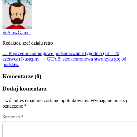
SoSlowGamer
Redaktor, szef działu retro
← Poprzedni
Gamingowe podsumowanie tygodnia (14 – 20
czerwca)
Następny →
GTA 5: sieć neuronowa stworzyła grę od
podstaw
Komentarze (0)
Dodaj komentarz
Twój adres email nie zostanie opublikowany.
Wymagane pola są
oznaczone
*
Komentarz
*