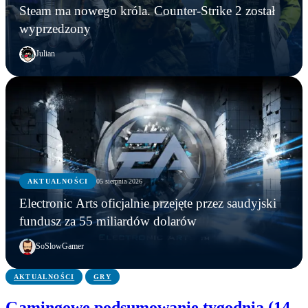
Steam ma nowego króla. Counter-Strike 2 został
wyprzedzony
Julian
AKTUALNOŚCI
AKTUALNOŚCI
05 sierpnia 2026
GRY
AKTUALNOŚCI
Młodzi gracze nie wpadli w nałóg multiplayerów.
Electronic Arts oficjalnie przejęte przez saudyjski
Statystyki Capcomu przywracają wiarę w młode
Steam ma nowego króla. Counter-Strike 2 został
Electronic Arts oficjalnie przejęte przez saudyjski
fundusz za 55 miliardów dolarów
pokolenie
wyprzedzony
fundusz za 55 miliardów dolarów
SoSlowGamer
AKTUALNOŚCI
GRY
Gamingowe podsumowanie tygodnia (14 –