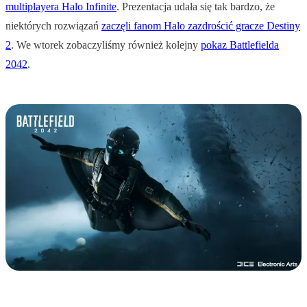
multiplayera Halo Infinite
. Prezentacja udała się tak bardzo, że
niektórych rozwiązań
zaczęli fanom Halo zazdrościć gracze Destiny
2
. We wtorek zobaczyliśmy również kolejny
pokaz Battlefielda
2042
.