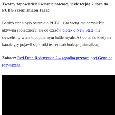
Twórcy zapowiedzieli właśnie nowości, jakie wejdą 7 lipca do
PUBG razem zmapą Taego.
Bardzo cicho było ostatnio o PUBG. Gra wciąż ma oczywiście
aktywną społeczność, ale od czasów
plotek o New State
, nie
słyszeliśmy wiele o popularnym battle royale. Aż do teraz, kiedy na
kanale gry pojawił się krótki teaser nadchodzącej aktualizacji.
Zobacz:
Red Dead Redemption 2 – zagadka przerażającej Gertrude
rozwiązana