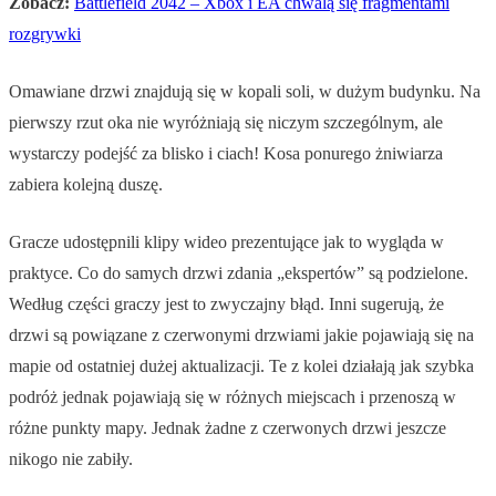
Zobacz:
Battlefield 2042 – Xbox i EA chwalą się fragmentami
rozgrywki
Omawiane drzwi znajdują się w kopali soli, w dużym budynku. Na
pierwszy rzut oka nie wyróżniają się niczym szczególnym, ale
wystarczy podejść za blisko i ciach! Kosa ponurego żniwiarza
zabiera kolejną duszę.
Gracze udostępnili klipy wideo prezentujące jak to wygląda w
praktyce. Co do samych drzwi zdania „ekspertów” są podzielone.
Według części graczy jest to zwyczajny błąd. Inni sugerują, że
drzwi są powiązane z czerwonymi drzwiami jakie pojawiają się na
mapie od ostatniej dużej aktualizacji. Te z kolei działają jak szybka
podróż jednak pojawiają się w różnych miejscach i przenoszą w
różne punkty mapy. Jednak żadne z czerwonych drzwi jeszcze
nikogo nie zabiły.