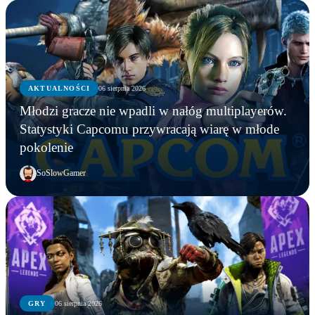
AKTUALNOŚCI
06 sierpnia 2026
Młodzi gracze nie wpadli w nałóg multiplayerów.
Statystyki Capcomu przywracają wiarę w młode
pokolenie
SoSlowGamer
GRY
06 sierpnia 2026