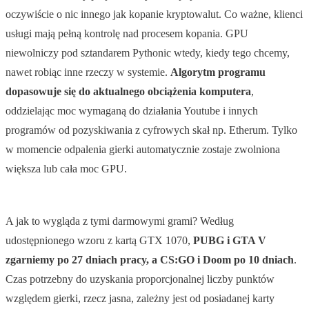
oczywiście o nic innego jak kopanie kryptowalut. Co ważne, klienci
usługi mają pełną kontrolę nad procesem kopania. GPU
niewolniczy pod sztandarem Pythonic wtedy, kiedy tego chcemy,
nawet robiąc inne rzeczy w systemie.
Algorytm programu
dopasowuje się do aktualnego obciążenia komputera
,
oddzielając moc wymaganą do działania Youtube i innych
programów od pozyskiwania z cyfrowych skał np. Etherum. Tylko
w momencie odpalenia gierki automatycznie zostaje zwolniona
większa lub cała moc GPU.
A jak to wygląda z tymi darmowymi grami? Według
udostępnionego wzoru z kartą GTX 1070,
PUBG i GTA V
zgarniemy po 27 dniach pracy, a CS:GO i Doom po 10 dniach
.
Czas potrzebny do uzyskania proporcjonalnej liczby punktów
względem gierki, rzecz jasna, zależny jest od posiadanej karty