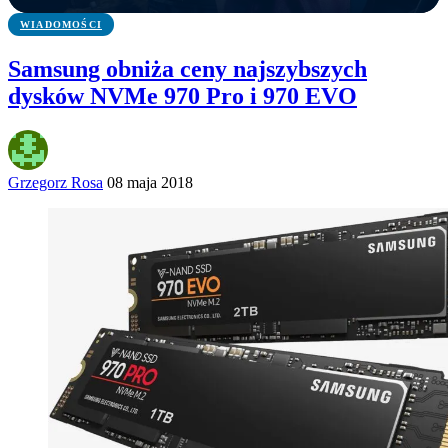
WIADOMOŚCI
Samsung obniża ceny najszybszych
dysków NVMe 970 Pro i 970 EVO
Grzegorz Rosa
08 maja 2018