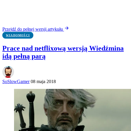
Przejdź do pełnej wersji artykułu
WIADOMOŚCI
Prace nad netflixową wersją Wiedźmina
idą pełną parą
SoSlowGamer
08 maja 2018