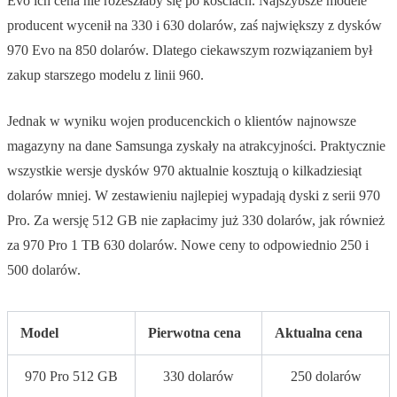
Evo ich cena nie rozeszłaby się po kościach. Najszybsze modele
producent wycenił na 330 i 630 dolarów, zaś największy z dysków
970 Evo na 850 dolarów. Dlatego ciekawszym rozwiązaniem był
zakup starszego modelu z linii 960.
Jednak w wyniku wojen producenckich o klientów najnowsze
magazyny na dane Samsunga zyskały na atrakcyjności. Praktycznie
wszystkie wersje dysków 970 aktualnie kosztują o kilkadziesiąt
dolarów mniej. W zestawieniu najlepiej wypadają dyski z serii 970
Pro. Za wersję 512 GB nie zapłacimy już 330 dolarów, jak również
za 970 Pro 1 TB 630 dolarów. Nowe ceny to odpowiednio 250 i
500 dolarów.
Model
Pierwotna cena
Aktualna cena
970 Pro 512 GB
330 dolarów
250 dolarów