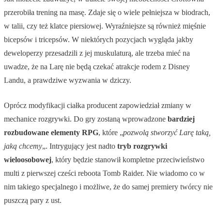
przerobiła trening na masę. Zdaje się o wiele pełniejsza w biodrach,
w talii, czy też klatce piersiowej. Wyraźniejsze są również mięśnie
bicepsów i tricepsów. W niektórych pozycjach wygląda jakby
deweloperzy przesadzili z jej muskulaturą, ale trzeba mieć na
uwadze, że na Larę nie będą czekać atrakcje rodem z Disney
Landu, a prawdziwe wyzwania w dziczy.
Oprócz modyfikacji ciałka producent zapowiedział zmiany w
mechanice rozgrywki. Do gry zostaną wprowadzone
bardziej
rozbudowane elementy RPG
, które „
pozwolą stworzyć Larę taką,
jaką chcemy
„. Intrygujący jest nadto
tryb rozgrywki
wieloosobowej
, który będzie stanowił kompletne przeciwieństwo
multi z pierwszej cześci reboota Tomb Raider. Nie wiadomo co w
nim takiego specjalnego i możliwe, że do samej premiery twórcy nie
puszczą pary z ust.