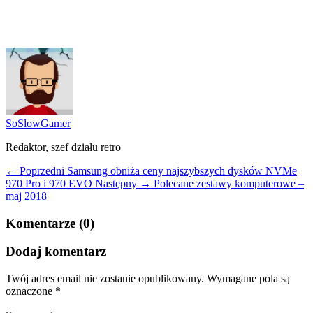
SoSlowGamer
Redaktor, szef działu retro
← Poprzedni
Samsung obniża ceny najszybszych dysków NVMe
970 Pro i 970 EVO
Następny →
Polecane zestawy komputerowe –
maj 2018
Komentarze (0)
Dodaj komentarz
Twój adres email nie zostanie opublikowany.
Wymagane pola są
oznaczone
*