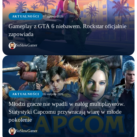
AKTUALNOŚCI
07 sierpnia 2026
Gameplay z GTA 6 niebawem. Rockstar oficjalnie
zapowiada
SoSlowGamer
AKTUALNOŚCI
06 sierpnia 2026
AKTUALNOŚCI
Młodzi gracze nie wpadli w nałóg multiplayerów.
AKTUALNOŚCI
AKTUALNOŚCI
Młodzi gracze nie wpadli w nałóg multiplayerów.
Statystyki Capcomu przywracają wiarę w młode
WWE chce zastrzec znak towarowy „Vice City”.
Gameplay z GTA 6 niebawem. Rockstar oficjalnie
Statystyki Capcomu przywracają wiarę w młode
pokolenie
Przypadek?
zapowiada
pokolenie
SoSlowGamer