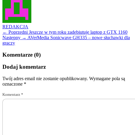
REDAKCJA
← Poprzedni
Jeszcze w tym roku zadebiutuje laptop z GTX 1160
Następny →
AVerMedia Sonicwave GH335 – nowe słuchawki dla
graczy
Komentarze (0)
Dodaj komentarz
Twój adres email nie zostanie opublikowany.
Wymagane pola są
oznaczone
*
Komentarz
*