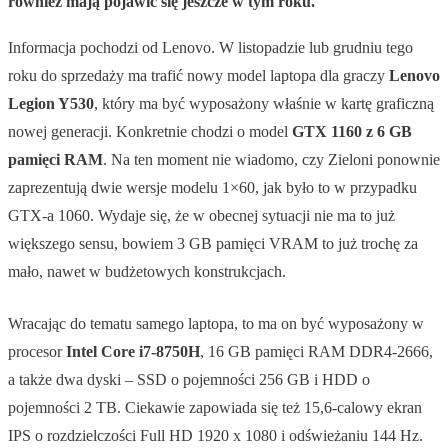
również mają pojawić się jeszcze w tym roku.
Informacja pochodzi od Lenovo. W listopadzie lub grudniu tego
roku do sprzedaży ma trafić nowy model laptopa dla graczy
Lenovo
Legion Y530
, który ma być wyposażony właśnie w kartę graficzną
nowej generacji. Konkretnie chodzi o model
GTX 1160 z 6 GB
pamięci RAM
. Na ten moment nie wiadomo, czy Zieloni ponownie
zaprezentują dwie wersje modelu 1×60, jak było to w przypadku
GTX-a 1060. Wydaje się, że w obecnej sytuacji nie ma to już
większego sensu, bowiem 3 GB pamięci VRAM to już trochę za
mało, nawet w budżetowych konstrukcjach.
Wracając do tematu samego laptopa, to ma on być wyposażony w
procesor
Intel Core i7-8750H
, 16 GB pamięci RAM DDR4-2666,
a także dwa dyski – SSD o pojemności 256 GB i HDD o
pojemności 2 TB. Ciekawie zapowiada się też 15,6-calowy ekran
IPS o rozdzielczości Full HD 1920 x 1080 i odświeżaniu 144 Hz.