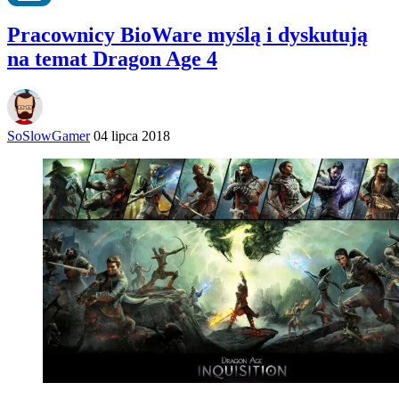
Pracownicy BioWare myślą i dyskutują
na temat Dragon Age 4
SoSlowGamer
04 lipca 2018