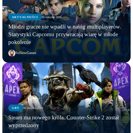
AKTUALNOŚCI
06 sierpnia 2026
Młodzi gracze nie wpadli w nałóg multiplayerów.
Statystyki Capcomu przywracają wiarę w młode
pokolenie
SoSlowGamer
GRY
06 sierpnia 2026
Steam ma nowego króla. Counter-Strike 2 został
wyprzedzony