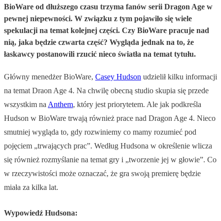
BioWare od dłuższego czasu trzyma fanów serii Dragon Age w
pewnej niepewności. W związku z tym pojawiło się wiele
spekulacji na temat kolejnej części. Czy BioWare pracuje nad
nią, jaka będzie czwarta część? Wygląda jednak na to, że
łaskawcy postanowili rzucić nieco światła na temat tytułu.
Główny menedżer BioWare,
Casey Hudson
udzielił kilku informacji
na temat Draon Age 4. Na chwilę obecną studio skupia się przede
wszystkim na
Anthem
, który jest priorytetem. Ale jak podkreśla
Hudson w BioWare trwają również prace nad Dragon Age 4. Nieco
smutniej wygląda to, gdy rozwiniemy co mamy rozumieć pod
pojęciem „trwających prac”. Według Hudsona w określenie wlicza
się również rozmyślanie na temat gry i „tworzenie jej w głowie”. Co
w rzeczywistości może oznaczać, że gra swoją premierę będzie
miała za kilka lat.
Wypowiedź Hudsona: