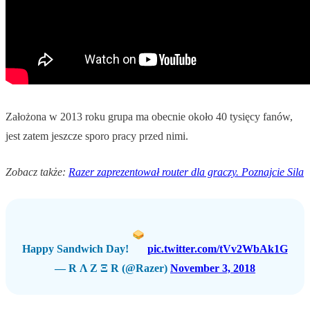
Założona w 2013 roku grupa ma obecnie około 40 tysięcy fanów,
jest zatem jeszcze sporo pracy przed nimi.
Zobacz także:
Razer zaprezentował router dla graczy. Poznajcie Sila
Happy Sandwich Day!
pic.twitter.com/tVv2WbAk1G
— R Λ Z Ξ R (@Razer)
November 3, 2018