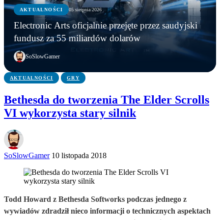
AKTUALNOŚCI
AKTUALNOŚCI
05 sierpnia 2026
GRY
AKTUALNOŚCI
Młodzi gracze nie wpadli w nałóg multiplayerów.
Electronic Arts oficjalnie przejęte przez saudyjski
Statystyki Capcomu przywracają wiarę w młode
Steam ma nowego króla. Counter-Strike 2 został
Electronic Arts oficjalnie przejęte przez saudyjski
fundusz za 55 miliardów dolarów
pokolenie
wyprzedzony
fundusz za 55 miliardów dolarów
SoSlowGamer
AKTUALNOŚCI
GRY
Bethesda do tworzenia The Elder Scrolls
VI wykorzysta stary silnik
SoSlowGamer
10 listopada 2018
Todd Howard z Bethesda Softworks podczas jednego z
wywiadów zdradził nieco informacji o technicznych aspektach