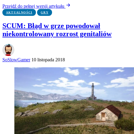
Przejdź do pełnej wersji artykułu
AKTUALNOŚCI
GRY
SCUM: Błąd w grze powodował
niekontrolowany rozrost genitaliów
SoSlowGamer
10 listopada 2018