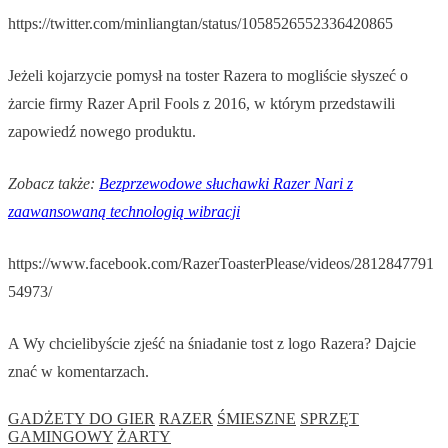
https://twitter.com/minliangtan/status/1058526552336420865
Jeżeli kojarzycie pomysł na toster Razera to mogliście słyszeć o
żarcie firmy Razer April Fools z 2016, w którym przedstawili
zapowiedź nowego produktu.
Zobacz także:
Bezprzewodowe słuchawki Razer Nari z
zaawansowaną technologią wibracji
https://www.facebook.com/RazerToasterPlease/videos/2812847791
54973/
A Wy chcielibyście zjeść na śniadanie tost z logo Razera? Dajcie
znać w komentarzach.
GADŻETY DO GIER
RAZER
ŚMIESZNE
SPRZĘT
GAMINGOWY
ŻARTY