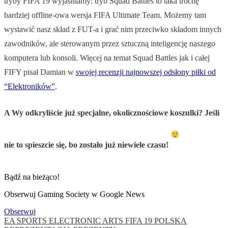
tryby FIFA 19 wyjaśniamy: tryb Squad Battles to taka trochę
bardziej offline-owa wersja FIFA Ultimate Team. Możemy tam
wystawić nasz skład z FUT-a i grać nim przeciwko składom innych
zawodników, ale sterowanym przez sztuczną inteligencję naszego
komputera lub konsoli. Więcej na temat Squad Battles jak i całej
FIFY pisał Damian w
swojej recenzji najnowszej odsłony piłki od
“Elektroników”
.
A Wy odkryliście już specjalne, okolicznościowe koszulki? Jeśli
nie to spieszcie się, bo zostało już niewiele czasu!
Bądź na bieżąco!
Obserwuj Gaming Society w Google News
Obserwuj
EA SPORTS
ELECTRONIC ARTS
FIFA 19
POLSKA