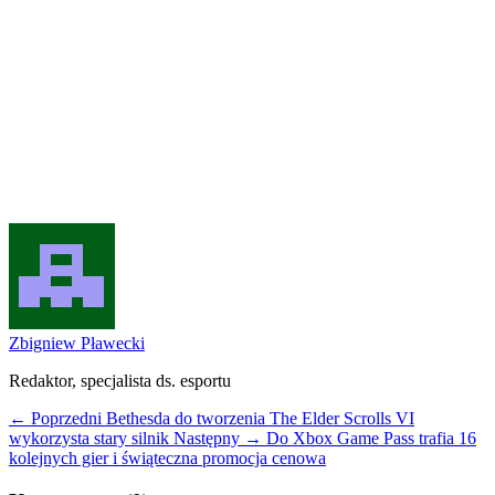
Zbigniew Pławecki
Redaktor, specjalista ds. esportu
← Poprzedni
Bethesda do tworzenia The Elder Scrolls VI
wykorzysta stary silnik
Następny →
Do Xbox Game Pass trafia 16
kolejnych gier i świąteczna promocja cenowa