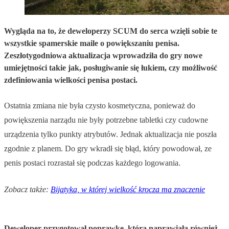
Wygląda na to, że deweloperzy SCUM do serca wzięli sobie te
wszystkie spamerskie maile o powiększaniu penisa.
Zeszłotygodniowa aktualizacja wprowadziła do gry nowe
umiejętności takie jak, posługiwanie się łukiem, czy możliwość
zdefiniowania wielkości penisa postaci.
Ostatnia zmiana nie była czysto kosmetyczna, ponieważ do
powiększenia narządu nie były potrzebne tabletki czy cudowne
urządzenia tylko punkty atrybutów. Jednak aktualizacja nie poszła
zgodnie z planem. Do gry wkradł się błąd, który powodował, ze
penis postaci rozrastał się podczas każdego logowania.
Zobacz także:
Bijatyka, w której wielkość krocza ma znaczenie
Deweloper przygotował poprawkę, która naprawiała również