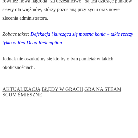
również nowa nagroda „za uczestnictwo” dająca dziesięć punktów
sławy dla więźniów, którzy pozostaną przy życiu oraz nowe
zlecenia administratora.
Zobacz także:
Defekacja i kurcząca się moszna konia – takie rzeczy
tylko w Red Dead Redemption…
Jednak nie oszukujmy się kto by o tym pamiętał w takich
okolicznościach.
AKTUALIZACJA
BŁĘDY W GRACH
GRA NA STEAM
SCUM
ŚMIESZNE