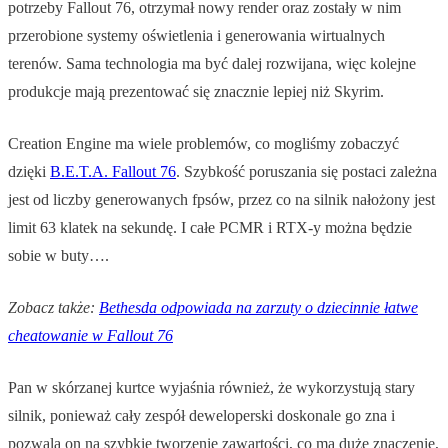
potrzeby Fallout 76, otrzymał nowy render oraz zostały w nim
przerobione systemy oświetlenia i generowania wirtualnych
terenów. Sama technologia ma być dalej rozwijana, więc kolejne
produkcje mają prezentować się znacznie lepiej niż Skyrim.
Creation Engine ma wiele problemów, co mogliśmy zobaczyć
dzięki
B.E.T.A. Fallout 76
. Szybkość poruszania się postaci zależna
jest od liczby generowanych fpsów, przez co na silnik nałożony jest
limit 63 klatek na sekundę. I całe PCMR i RTX-y można będzie
sobie w buty….
Zobacz także:
Bethesda odpowiada na zarzuty o dziecinnie łatwe
cheatowanie w Fallout 76
Pan w skórzanej kurtce wyjaśnia również, że wykorzystują stary
silnik, ponieważ cały zespół deweloperski doskonale go zna i
pozwala on na szybkie tworzenie zawartości, co ma duże znaczenie,