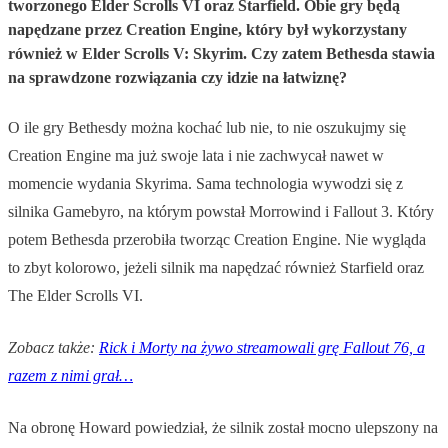
tworzonego Elder Scrolls VI oraz Starfield. Obie gry będą
napędzane przez Creation Engine, który był wykorzystany
również w Elder Scrolls V: Skyrim. Czy zatem Bethesda stawia
na sprawdzone rozwiązania czy idzie na łatwiznę?
O ile gry Bethesdy można kochać lub nie, to nie oszukujmy się
Creation Engine ma już swoje lata i nie zachwycał nawet w
momencie wydania Skyrima. Sama technologia wywodzi się z
silnika Gamebyro, na którym powstał Morrowind i Fallout 3. Który
potem Bethesda przerobiła tworząc Creation Engine. Nie wygląda
to zbyt kolorowo, jeżeli silnik ma napędzać również Starfield oraz
The Elder Scrolls VI.
Zobacz także:
Rick i Morty na żywo streamowali grę Fallout 76, a
razem z nimi grał…
Na obronę Howard powiedział, że silnik został mocno ulepszony na