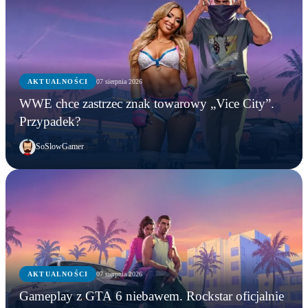
AKTUALNOŚCI
07 sierpnia 2026
WWE chce zastrzec znak towarowy „Vice City”.
Przypadek?
SoSlowGamer
AKTUALNOŚCI
07 sierpnia 2026
Gameplay z GTA 6 niebawem. Rockstar oficjalnie