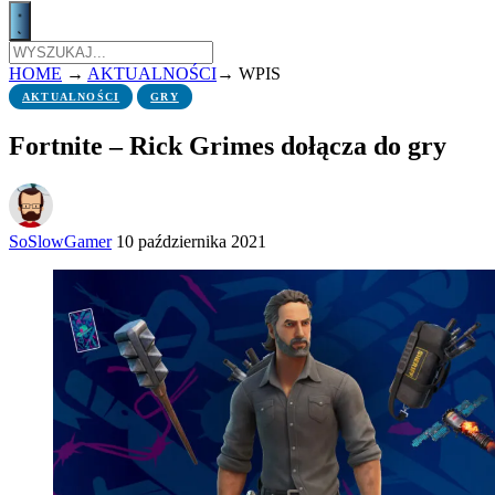
HOME
→
AKTUALNOŚCI
→
WPIS
AKTUALNOŚCI
GRY
Fortnite – Rick Grimes dołącza do gry
SoSlowGamer
10 października 2021