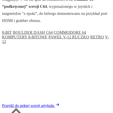
“podkręconej” wersji C64
, wyposażonego w joystick i
magnetofon “z epoki”, do którego domontowano na przykład port
HDMI i grabber obrazu.
8-BIT
BOULDER DASH
C64
COMMODORE 64
KOMPUTERY 8-BITOWE
PAWEŁ V-12 RUCZKO
RETRO
V-
12
Przejdź do pełnej wersji artykułu