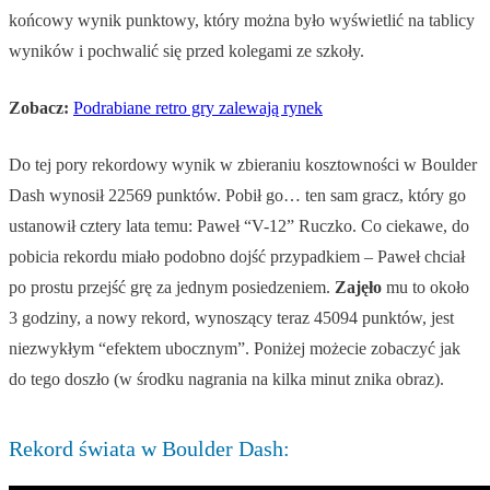
końcowy wynik punktowy, który można było wyświetlić na tablicy
wyników i pochwalić się przed kolegami ze szkoły.
Zobacz:
Podrabiane retro gry zalewają rynek
Do tej pory rekordowy wynik w zbieraniu kosztowności w Boulder
Dash wynosił 22569 punktów. Pobił go… ten sam gracz, który go
ustanowił cztery lata temu: Paweł “V-12” Ruczko. Co ciekawe, do
pobicia rekordu miało podobno dojść przypadkiem –
Paweł chciał
po prostu przejść grę za jednym posiedzeniem.
Zajęło
mu to około
3 godziny
, a nowy rekord, wynoszący teraz 45094 punktów, jest
niezwykłym “efektem ubocznym”. Poniżej możecie zobaczyć jak
do tego doszło (w środku nagrania na kilka minut znika obraz).
Rekord świata w Boulder Dash: