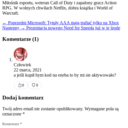
Miłośnik esportu, weteran Call of Duty i zapalony gracz Action
RPG. W wolnych chwilach Netflix, dobra książka i World of
Warcraft.
← Poprzedni
Microsoft: Tytuły AAA mają trafiać tylko na Xbox
Następny →
Prezentacja nowego Need for Speeda już w tę środę
Komentarze (1)
Człowiek
22 marca, 2021
a jeśli kupił bym kod na eneba to by mi sie aktywowało?
0
0
Dodaj komentarz
Twój adres email nie zostanie opublikowany.
Wymagane pola są
oznaczone
*
Komentarz
*