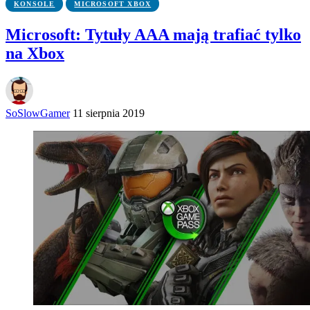
KONSOLE
MICROSOFT XBOX
Microsoft: Tytuły AAA mają trafiać tylko
na Xbox
SoSlowGamer
11 sierpnia 2019