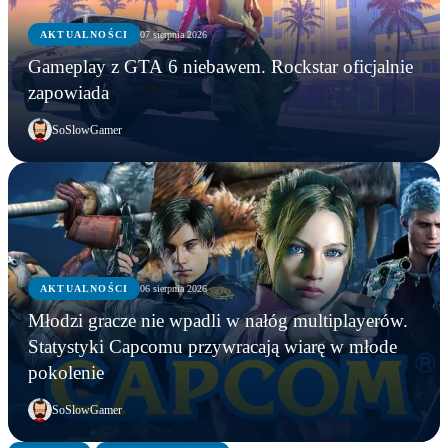
AKTUALNOŚCI
07 sierpnia 2026
Gameplay z GTA 6 niebawem. Rockstar oficjalnie
zapowiada
SoSlowGamer
AKTUALNOŚCI
06 sierpnia 2026
AKTUALNOŚCI
Młodzi gracze nie wpadli w nałóg multiplayerów.
AKTUALNOŚCI
AKTUALNOŚCI
Młodzi gracze nie wpadli w nałóg multiplayerów.
Statystyki Capcomu przywracają wiarę w młode
WWE chce zastrzec znak towarowy „Vice City”.
Gameplay z GTA 6 niebawem. Rockstar oficjalnie
Statystyki Capcomu przywracają wiarę w młode
pokolenie
Przypadek?
zapowiada
pokolenie
SoSlowGamer