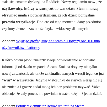
stała się tematem dyskusji na Reddicie. Nowy regulamin mówi, że
użytkownicy, którzy wrzucą coś do warsztatu Steam muszą
otrzymać maila z potwierdzeniem, że ich dzieło pomyślnie
przeszło weryfikację
. Dopiero od tego momentu dany przedmiot
czy inny element zawartości będzie widoczny dla innych.
Zobacz:
Wykryto groźną lukę na Steamie. Dotyczy ona 100 mln
użytkowników platformy
Krótko potem plotki znalazły swoje potwierdzenie w oficjalnej
informacji od działu wsparcia Steam. Zmiana dotyczy nie tylko
nowej zawartości, ale
także zaktualizowanych wersji tego, co już
“wisi” w warsztacie
. Jedynie w stosunku do starych wersji nic się
nie zmienia i gracze nadal mogą ich bez problemu używać. Valve
obiecuje, że cały proces nie powinien trwać dłużej niż jeden dzień.
Zobacz:
Popularny emulator RetroArch trafi na Steam