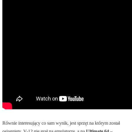
Równie interesujący co sam wynik, jest sprzęt na którym został
osiągnięty. V-12 nie grał na emulatorze, a na
Ultimate 64 –