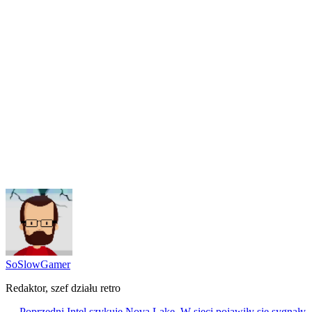
SoSlowGamer
Redaktor, szef działu retro
← Poprzedni
Intel szykuje Nova Lake. W sieci pojawiły się sygnały