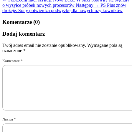
o wysyłce próbek nowych procesorów
Następny →
PS Plus znów
drożeje. Sony potwierdza podwyżkę dla nowych użytkowników
Komentarze (0)
Dodaj komentarz
Twój adres email nie zostanie opublikowany.
Wymagane pola są
oznaczone
*
Komentarz
*
Nazwa
*