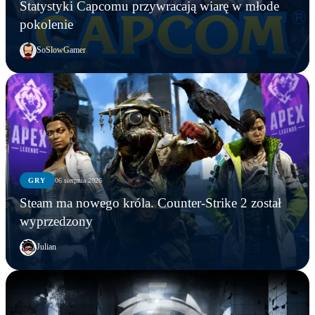
Statystyki Capcomu przywracają wiarę w młode
pokolenie
SoSlowGamer
GRY
06 sierpnia 2026
Steam ma nowego króla. Counter-Strike 2 został
wyprzedzony
Julian