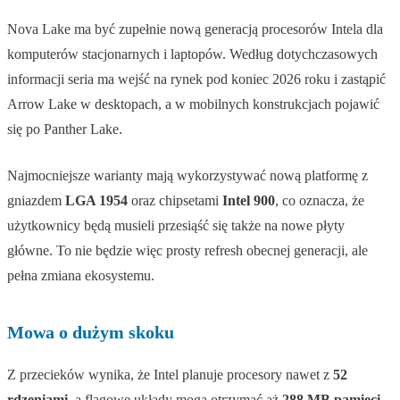
Nova Lake ma być zupełnie nową generacją procesorów Intela dla
komputerów stacjonarnych i laptopów. Według dotychczasowych
informacji seria ma wejść na rynek pod koniec 2026 roku i zastąpić
Arrow Lake w desktopach, a w mobilnych konstrukcjach pojawić
się po Panther Lake.
Najmocniejsze warianty mają wykorzystywać nową platformę z
gniazdem
LGA 1954
oraz chipsetami
Intel 900
, co oznacza, że
użytkownicy będą musieli przesiąść się także na nowe płyty
główne. To nie będzie więc prosty refresh obecnej generacji, ale
pełna zmiana ekosystemu.
Mowa o dużym skoku
Z przecieków wynika, że Intel planuje procesory nawet z
52
rdzeniami
, a flagowe układy mogą otrzymać aż
288 MB pamięci