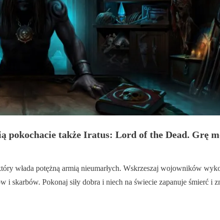
ią pokochacie także Iratus: Lord of the Dead. Grę m
który włada potężną armią nieumarłych. Wskrzeszaj wojowników wykorzy
i skarbów. Pokonaj siły dobra i niech na świecie zapanuje śmierć i zn