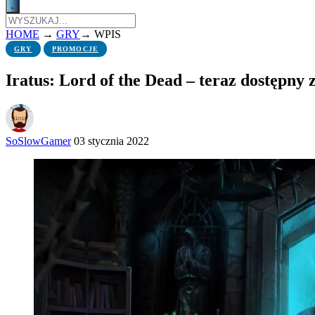
HOME
→
GRY
→
WPIS
GRY
PROMOCJE
Iratus: Lord of the Dead – teraz dostępny
SoSlowGamer
03 stycznia 2022