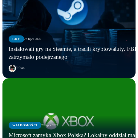
GRY
22 lipca 2026
Instalowali gry na Steamie, a tracili kryptowaluty. FBI
zatrzymało podejrzanego
Julian
WIADOMOŚCI
20 lipca 2026
GRY
GRY
WIADOMOŚCI
Microsoft zamyka Xbox Polska? Lokalny oddział ma