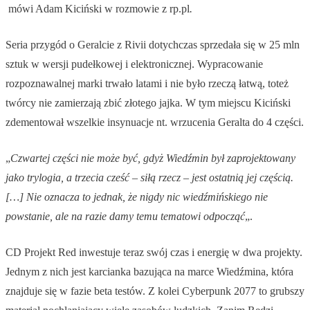
mówi Adam Kiciński w rozmowie z rp.pl
.
Seria przygód o Geralcie z Rivii dotychczas sprzedała się w 25 mln
sztuk w wersji pudełkowej i elektronicznej. Wypracowanie
rozpoznawalnej marki trwało latami i nie było rzeczą łatwą, toteż
twórcy nie zamierzają zbić złotego jajka. W tym miejscu Kiciński
zdementował wszelkie insynuacje nt. wrzucenia Geralta do 4 części.
„
Czwartej części nie może być, gdyż Wiedźmin był zaprojektowany
jako trylogia, a trzecia cześć – siłą rzecz – jest ostatnią jej częścią.
[…] Nie oznacza to jednak, że nigdy nic wiedźmińskiego nie
powstanie, ale na razie damy temu tematowi odpocząć
„.
CD Projekt Red inwestuje teraz swój czas i energię w dwa projekty.
Jednym z nich jest karcianka bazująca na marce Wiedźmina, która
znajduje się w fazie beta testów. Z kolei Cyberpunk 2077 to grubszy