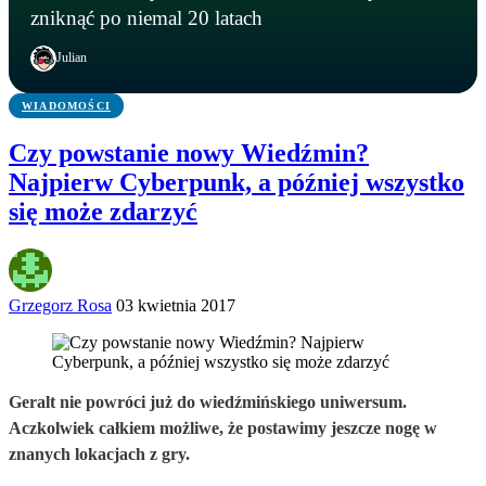
Five Nights at Freddy’s na żywo! Freddy
Instalowali gry na Steamie, a tracili kryptowaluty.
Microsoft zamyka Xbox Polska? Lokalny oddział
zniknąć po niemal 20 latach
Fazbear’s Pizza powstanie naprawdę
FBI zatrzymało podejrzanego
ma zniknąć po niemal 20 latach
Julian
WIADOMOŚCI
Czy powstanie nowy Wiedźmin?
Najpierw Cyberpunk, a później wszystko
się może zdarzyć
Grzegorz Rosa
03 kwietnia 2017
Geralt nie powróci już do wiedźmińskiego uniwersum.
Aczkolwiek całkiem możliwe, że postawimy jeszcze nogę w
znanych lokacjach z gry.