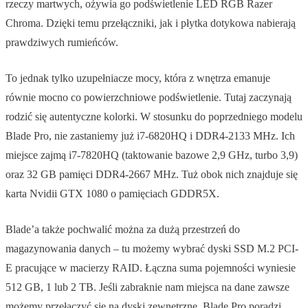
rzeczy martwych, ożywia go podświetlenie LED RGB Razer
Chroma. Dzięki temu przełączniki, jak i płytka dotykowa nabierają
prawdziwych rumieńców.
To jednak tylko uzupełniacze mocy, która z wnętrza emanuje
równie mocno co powierzchniowe podświetlenie. Tutaj zaczynają
rodzić się autentyczne kolorki. W stosunku do poprzedniego modelu
Blade Pro, nie zastaniemy już i7-6820HQ i DDR4-2133 MHz. Ich
miejsce zajmą i7-7820HQ (taktowanie bazowe 2,9 GHz, turbo 3,9)
oraz 32 GB pamięci DDR4-2667 MHz. Tuż obok nich znajduje się
karta Nvidii GTX 1080 o pamięciach GDDR5X.
Blade’a także pochwalić można za dużą przestrzeń do
magazynowania danych – tu możemy wybrać dyski SSD M.2 PCI-
E pracujące w macierzy RAID. Łączna suma pojemności wyniesie
512 GB, 1 lub 2 TB. Jeśli zabraknie nam miejsca na dane zawsze
możemy przełączyć się na dyski zewnętrzne. Blade Pro poradzi