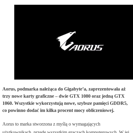
Aorus, podmarka należąca do Gigabyte’a, zaprezentowała aż
trzy nowe karty graficzne – dwie GTX 1080 oraz jedną GTX
1060. Wszystkie wykorzystują nowe, szybsze pamięci GDDR5,
co powinno dodać im kilka procent mocy obliczeniowej.
Aorus to marka stworzona z myślą o wymagających
użytkownikach, przede wszystkim graczach komputerowych. W jej