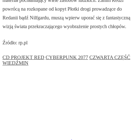
materiał pochłaniający wiele zasobów ludzkich. Zanim Redzi
powrócą na rozkopane od kopyt Płotki drogi prowadzące do
Redanii bądź Nilfgardu, muszą wpierw uporać się z fantastyczną
wizją świata przekraczającego wyobrażenie prostych chłopów.
Źródło: rp.pl
CD PROJEKT RED
CYBERPUNK 2077
CZWARTA CZĘŚĆ
WIEDŹMIN