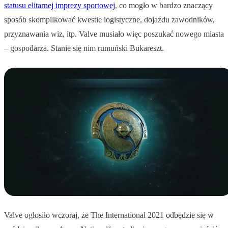
statusu elitarnej imprezy sportowej
, co mogło w bardzo znaczący
sposób skomplikować kwestie logistyczne, dojazdu zawodników,
przyznawania wiz, itp. Valve musiało więc poszukać nowego miasta
– gospodarza. Stanie się nim rumuński Bukareszt.
Valve ogłosiło wczoraj, że The International 2021 odbędzie się w