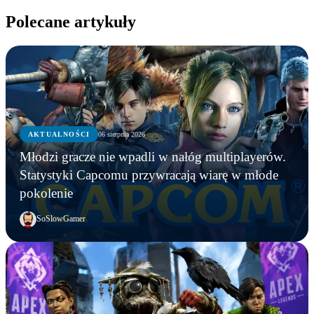
Polecane artykuły
AKTUALNOŚCI
06 sierpnia 2026
Młodzi gracze nie wpadli w nałóg multiplayerów.
Statystyki Capcomu przywracają wiarę w młode
pokolenie
SoSlowGamer