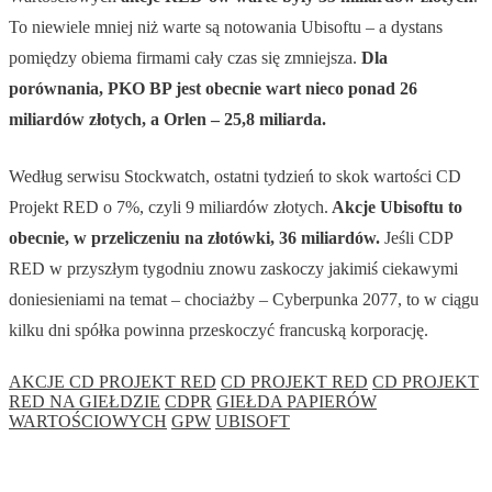
To niewiele mniej niż warte są notowania Ubisoftu – a dystans
pomiędzy obiema firmami cały czas się zmniejsza.
Dla
porównania, PKO BP jest obecnie wart nieco ponad 26
miliardów złotych, a Orlen – 25,8 miliarda.
Według serwisu Stockwatch, ostatni tydzień to skok wartości CD
Projekt RED o 7%, czyli 9 miliardów złotych.
Akcje Ubisoftu to
obecnie, w przeliczeniu na złotówki, 36 miliardów.
Jeśli CDP
RED w przyszłym tygodniu znowu zaskoczy jakimiś ciekawymi
doniesieniami na temat – chociażby – Cyberpunka 2077, to w ciągu
kilku dni spółka powinna przeskoczyć francuską korporację.
AKCJE CD PROJEKT RED
CD PROJEKT RED
CD PROJEKT
RED NA GIEŁDZIE
CDPR
GIEŁDA PAPIERÓW
WARTOŚCIOWYCH
GPW
UBISOFT