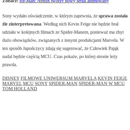
Zobacz:
He-Man: Netflix tworzy nowy serial animowany
Sony wydało oświadczenie, w którym zapewnia, że
sprawa została
źle zinterpretowana
. Według nich Kevin Feige nie będzie brał
udziału w kolejnych filmach ze Spider-Manem, ponieważ ma zbyt
dużo obowiązków, związanych z innymi produkcjami Marvela. W
ten sposób Japończycy zdają się sugerować, że Człowiek Pająk
nadal będzie częścią MCU. Czas pokaże, po której stronie leży
prawda.
DISNEY
FILMOWE UNIWERSUM MARVELA
KEVIN FEIGE
MARVEL
MCU
SONY
SPIDER-MAN
SPIDER-MAN W MCU
TOM HOLLAND