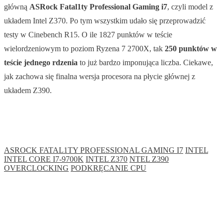
główną
ASRock Fatal1ty Professional Gaming i7
, czyli model z
układem Intel Z370. Po tym wszystkim udało się przeprowadzić
testy w Cinebench R15. O ile 1827 punktów w teście
wielordzeniowym to poziom Ryzena 7 2700X, tak
250 punktów w
teście jednego rdzenia
to już bardzo imponująca liczba. Ciekawe,
jak zachowa się finalna wersja procesora na płycie głównej z
układem Z390.
ASROCK FATAL1TY PROFESSIONAL GAMING I7
INTEL
INTEL CORE I7-9700K
INTEL Z370
NTEL Z390
OVERCLOCKING
PODKRĘCANIE CPU