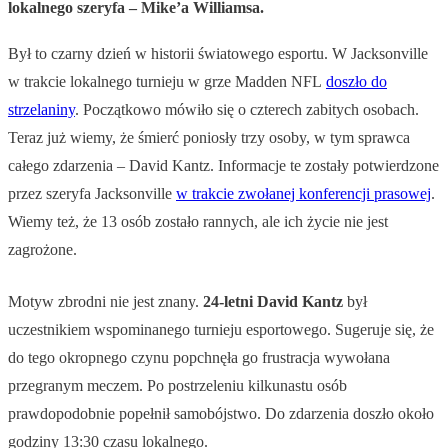
lokalnego szeryfa – Mike’a Williamsa.
Był to czarny dzień w historii światowego esportu. W Jacksonville
w trakcie lokalnego turnieju w grze Madden NFL
doszło do
strzelaniny
. Początkowo mówiło się o czterech zabitych osobach.
Teraz już wiemy, że śmierć poniosły trzy osoby, w tym sprawca
całego zdarzenia – David Kantz. Informacje te zostały potwierdzone
przez szeryfa Jacksonville
w trakcie zwołanej konferencji prasowej
.
Wiemy też, że 13 osób zostało rannych, ale ich życie nie jest
zagrożone.
Motyw zbrodni nie jest znany.
24-letni David Kantz
był
uczestnikiem wspominanego turnieju esportowego. Sugeruje się, że
do tego okropnego czynu popchnęła go frustracja wywołana
przegranym meczem. Po postrzeleniu kilkunastu osób
prawdopodobnie popełnił samobójstwo. Do zdarzenia doszło około
godziny 13:30 czasu lokalnego.