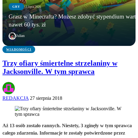
GRY
13 lipca 2026
GRY
WIADOMOŚCI
GRY
Grasz w Minecrafta? Możesz zdobyć stypendium wart
Instalowali gry na Steamie, a tracili kryptowaluty.
Microsoft zamyka Xbox Polska? Lokalny oddział
Grasz w Minecrafta? Możesz zdobyć stypendium
nawet 60 tys. zł
FBI zatrzymało podejrzanego
ma zniknąć po niemal 20 latach
warte nawet 60 tys. zł
Julian
WIADOMOŚCI
Trzy ofiary śmiertelne strzelaniny w
Jacksonville. W tym sprawca
REDAKCJA
27 sierpnia 2018
Aż 13 osób zostało rannych. Niestety, 3 zginęły w tym sprawca
całego zdarzenia. Informacje te zostały potwierdzone przez