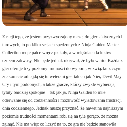
Z racji tego, że jestem przyzwyczajony raczej do gier taktycznych i
turowych, to po kilku sesjach spędzonych z Ninja Gaiden Master
Collection moje palce wręcz płakały, a w mięśniach kciuków
czułem zakwasy. Nie będę jednak ukrywał, że było warto. Każda z
gier oferuje trzy poziomy trudności do wyboru, w związku z czym
znakomicie odnajdą się tu weterani gier takich jak Nier, Devil May
Cry i tym podobnych, a także gracze, którzy zwykle wybierają
tytuły bardziej spokojne – tak jak ja. Ninja Gaiden to miłe
oderwanie się od codzienności i możliwość wyładowania frustracji
dnia codziennego. Jednak muszę przyznać, że nawet na najniższym
poziomie trudności momentami robi się na tyle gorąco, że można
zginąć. Nie ma więc co liczyć na to, że gra nie będzie stanowiła