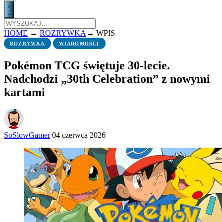
HOME
→
ROZRYWKA
→
WPIS
ROZRYWKA
WIADOMOŚCI
Pokémon TCG świętuje 30-lecie.
Nadchodzi „30th Celebration” z nowymi
kartami
SoSlowGamer
04 czerwca 2026