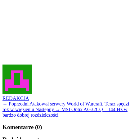
REDAKCJA
← Poprzedni
Atakował serwery World of Warcraft. Teraz spędzi
rok w więzieniu
Następny →
MSI Optix AG32CQ – 144 Hz w
bardzo dobrej rozdzielczości
Komentarze (0)