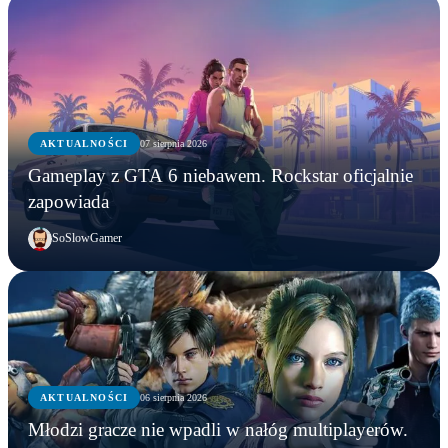
AKTUALNOŚCI
07 sierpnia 2026
Gameplay z GTA 6 niebawem. Rockstar oficjalnie
zapowiada
SoSlowGamer
AKTUALNOŚCI
06 sierpnia 2026
AKTUALNOŚCI
Młodzi gracze nie wpadli w nałóg multiplayerów.
AKTUALNOŚCI
AKTUALNOŚCI