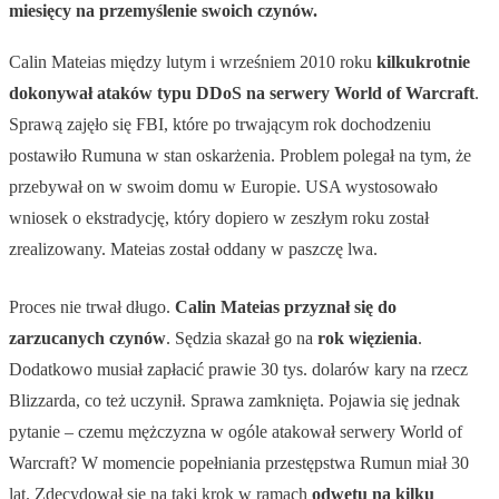
miesięcy na przemyślenie swoich czynów.
Calin Mateias między lutym i wrześniem 2010 roku
kilkukrotnie
dokonywał ataków typu DDoS na serwery World of Warcraft
.
Sprawą zajęło się FBI, które po trwającym rok dochodzeniu
postawiło Rumuna w stan oskarżenia. Problem polegał na tym, że
przebywał on w swoim domu w Europie. USA wystosowało
wniosek o ekstradycję, który dopiero w zeszłym roku został
zrealizowany. Mateias został oddany w paszczę lwa.
Proces nie trwał długo.
Calin Mateias przyznał się do
zarzucanych czynów
. Sędzia skazał go na
rok więzienia
.
Dodatkowo musiał zapłacić prawie 30 tys. dolarów kary na rzecz
Blizzarda, co też uczynił. Sprawa zamknięta. Pojawia się jednak
pytanie – czemu mężczyzna w ogóle atakował serwery World of
Warcraft? W momencie popełniania przestępstwa Rumun miał 30
lat. Zdecydował się na taki krok w ramach
odwetu na kilku