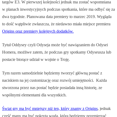
targów E3. W pierwszej kolejności jednak ma zostać wspomniana
w planach inwestycyjnych podczas spotkania, które ma odbyć się za
dwa tygodnie. Planowana data premiery to marzec 2019. Wygląda
to dość wątpliwie zwłaszcza, że niedawno miała miejsce premiera
Origins oraz premiery kolejnych dodatków.
Tytuł Oddysey czyli Odyseja może być nawiązaniem do Odysei
Homera, możliwe zatem, że podczas gry spotkamy Odyseusza lub
postacie biorące udział w wojnie o Troję.
Tym razem samodzielnie będziemy tworzyć główną postać z
naciskiem na jej customizację oraz rozwój umiejętności. Każda
stworzona przez nas postać będzie posiadała inną historię, ze
wspólnymi elementami dla wszystkich.
Świat gry ma być mniejszy niż ten, który znamy z Origins
, jednak
część mapy ma być pokryta wodą, którą będziemy przemierzać