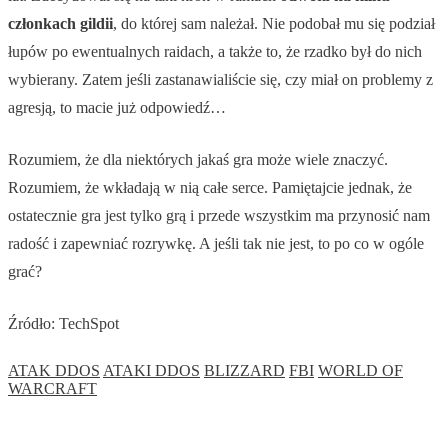
członkach gildii
, do której sam należał. Nie podobał mu się podział
łupów po ewentualnych raidach, a także to, że rzadko był do nich
wybierany. Zatem jeśli zastanawialiście się, czy miał on problemy z
agresją, to macie już odpowiedź…
Rozumiem, że dla niektórych jakaś gra może wiele znaczyć.
Rozumiem, że wkładają w nią całe serce. Pamiętajcie jednak, że
ostatecznie gra jest tylko grą i przede wszystkim ma przynosić nam
radość i zapewniać rozrywkę. A jeśli tak nie jest, to po co w ogóle
grać?
Źródło: TechSpot
ATAK DDOS
ATAKI DDOS
BLIZZARD
FBI
WORLD OF
WARCRAFT