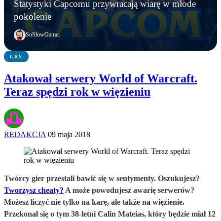
Młodzi gracze nie wpadli w nałóg multiplayerów.
Statystyki Capcomu przywracają wiarę w młode
WWE chce zastrzec znak towarowy „Vice City”.
Gameplay z GTA 6 niebawem. Rockstar oficjalnie
Statystyki Capcomu przywracają wiarę w młode
pokolenie
Przypadek?
zapowiada
pokolenie
SoSlowGamer
GRY
Atakował serwery World of Warcraft.
Teraz spędzi rok w więzieniu
REDAKCJA
09 maja 2018
Twórcy gier przestali bawić się w sentymenty. Oszukujesz?
Tworzysz cheaty?
A może powodujesz awarię serwerów?
Możesz liczyć nie tylko na karę, ale także na więzienie.
Przekonał się o tym 38-letni Calin Mateias, który będzie miał 12