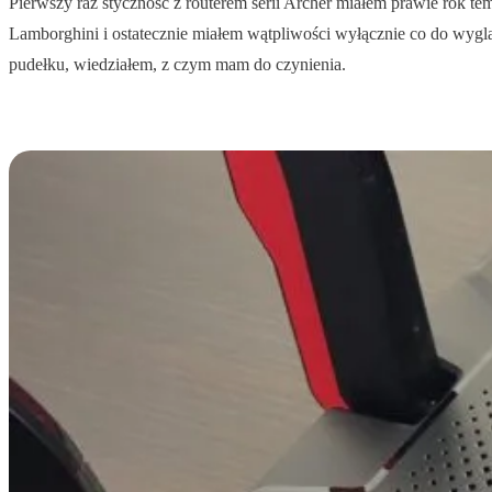
Pierwszy raz styczność z routerem serii Archer miałem prawie rok 
Lamborghini i ostatecznie miałem wątpliwości wyłącznie co do wyglą
pudełku, wiedziałem, z czym mam do czynienia.