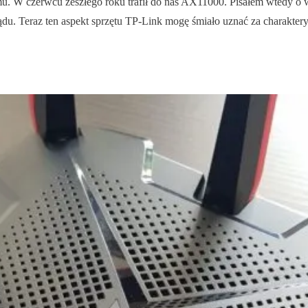
temu. W czerwcu zeszłego roku trafił do nas AX11000. Pisałem wtedy
du. Teraz ten aspekt sprzętu TP-Link mogę śmiało uznać za charakter