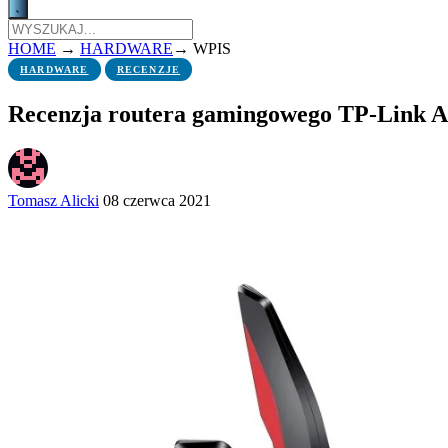
HOME
→
HARDWARE
→
WPIS
HARDWARE
RECENZJE
Recenzja routera gamingowego TP-Link 
Tomasz Alicki
08 czerwca 2021