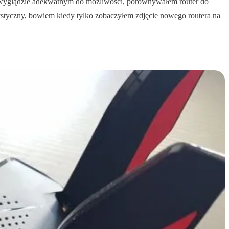
 o wyglądzie adekwatnym do możliwości, porównywałem router do
ystyczny, bowiem kiedy tylko zobaczyłem zdjęcie nowego routera na