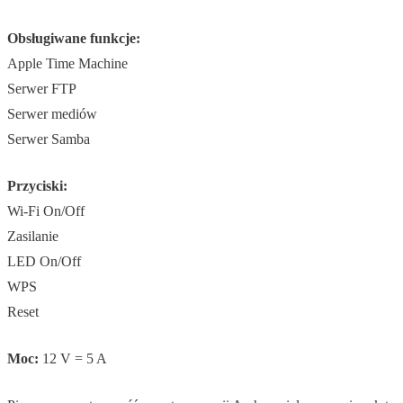
Obsługiwane funkcje:
Apple Time Machine
Serwer FTP
Serwer mediów
Serwer Samba
Przyciski:
Wi-Fi On/Off
Zasilanie
LED On/Off
WPS
Reset
Moc:
12 V = 5 A