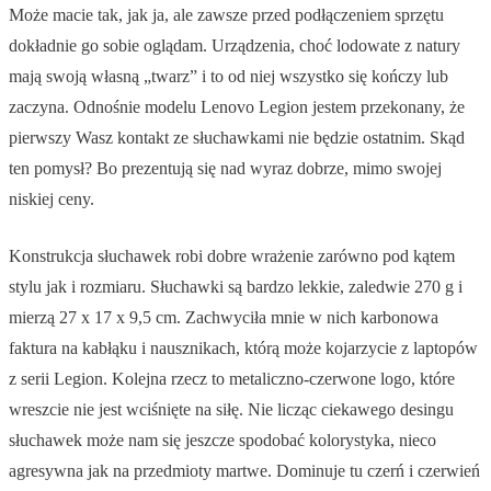
Może macie tak, jak ja, ale zawsze przed podłączeniem sprzętu
dokładnie go sobie oglądam. Urządzenia, choć lodowate z natury
mają swoją własną „twarz” i to od niej wszystko się kończy lub
zaczyna. Odnośnie modelu Lenovo Legion jestem przekonany, że
pierwszy Wasz kontakt ze słuchawkami nie będzie ostatnim. Skąd
ten pomysł? Bo prezentują się nad wyraz dobrze, mimo swojej
niskiej ceny.
Konstrukcja słuchawek robi dobre wrażenie zarówno pod kątem
stylu jak i rozmiaru. Słuchawki są bardzo lekkie, zaledwie 270 g i
mierzą 27 x 17 x 9,5 cm. Zachwyciła mnie w nich karbonowa
faktura na kabłąku i nausznikach, którą może kojarzycie z laptopów
z serii Legion. Kolejna rzecz to metaliczno-czerwone logo, które
wreszcie nie jest wciśnięte na siłę. Nie licząc ciekawego desingu
słuchawek może nam się jeszcze spodobać kolorystyka, nieco
agresywna jak na przedmioty martwe. Dominuje tu czerń i czerwień