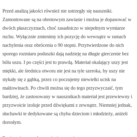
Przed analizą jakości również nie ustrzegły się nauszniki.
Zamontowane są na obrotowym zawiasie i można je dopasować w
dwóch płaszczyznach, choć zasadniczo w niepełnym wymiarze
ruchu. Wyłącznie zmienimy ich pozycję do wewnątrz w ramach
nachylenia oraz obrócenia o 90 stopni. Przytwierdzone do nich
sporego rozmiaru poduszki dają nadzieję na długie gierczenie bez
bólu uszu. I po części jest to prawdą. Materiał okalający uszy jest
miękki, ale średnica otworu nie jest na tyle szeroka, by uszy nie
stykały się z gąbką, przez co poczujemy niewielki ucisk na
małżowinach. Po chwili można się do tego przyzwyczaić, tym
bardziej, że zastosowany w nausznikach materiał jest przewiewny i
przyzwoicie izoluje przed dźwiękami z zewnątrz. Niemniej jednak,
słuchawki te dedykowane są chyba dzieciom i młodzieży, aniżeli
dorosłym.