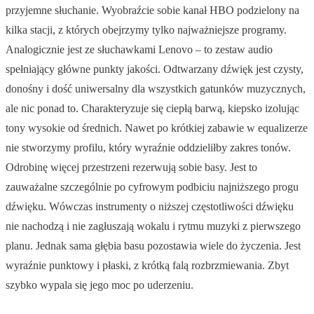
przyjemne słuchanie. Wyobraźcie sobie kanał HBO podzielony na
kilka stacji, z których obejrzymy tylko najważniejsze programy.
Analogicznie jest ze słuchawkami Lenovo – to zestaw audio
spełniający główne punkty jakości. Odtwarzany dźwięk jest czysty,
donośny i dość uniwersalny dla wszystkich gatunków muzycznych,
ale nic ponad to. Charakteryzuje się ciepłą barwą, kiepsko izolując
tony wysokie od średnich. Nawet po krótkiej zabawie w equalizerze
nie stworzymy profilu, który wyraźnie oddzieliłby zakres tonów.
Odrobinę więcej przestrzeni rezerwują sobie basy. Jest to
zauważalne szczególnie po cyfrowym podbiciu najniższego progu
dźwięku. Wówczas instrumenty o niższej częstotliwości dźwięku
nie nachodzą i nie zagłuszają wokalu i rytmu muzyki z pierwszego
planu. Jednak sama głębia basu pozostawia wiele do życzenia. Jest
wyraźnie punktowy i płaski, z krótką falą rozbrzmiewania. Zbyt
szybko wypala się jego moc po uderzeniu.