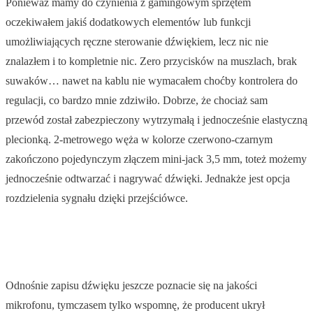
Ponieważ mamy do czynienia z gamingowym sprzętem
oczekiwałem jakiś dodatkowych elementów lub funkcji
umożliwiających ręczne sterowanie dźwiękiem, lecz nic nie
znalazłem i to kompletnie nic. Zero przycisków na muszlach, brak
suwaków… nawet na kablu nie wymacałem choćby kontrolera do
regulacji, co bardzo mnie zdziwiło. Dobrze, że chociaż sam
przewód został zabezpieczony wytrzymałą i jednocześnie elastyczną
plecionką. 2-metrowego węża w kolorze czerwono-czarnym
zakończono pojedynczym złączem mini-jack 3,5 mm, toteż możemy
jednocześnie odtwarzać i nagrywać dźwięki. Jednakże jest opcja
rozdzielenia sygnału dzięki przejściówce.
Odnośnie zapisu dźwięku jeszcze poznacie się na jakości
mikrofonu, tymczasem tylko wspomnę, że producent ukrył