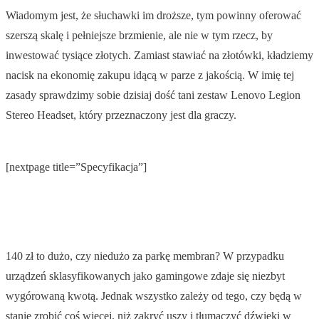
Wiadomym jest, że słuchawki im droższe, tym powinny oferować
szerszą skalę i pełniejsze brzmienie, ale nie w tym rzecz, by
inwestować tysiące złotych. Zamiast stawiać na złotówki, kładziemy
nacisk na ekonomię zakupu idącą w parze z jakością. W imię tej
zasady sprawdzimy sobie dzisiaj dość tani zestaw Lenovo Legion
Stereo Headset, który przeznaczony jest dla graczy.
[nextpage title=”Specyfikacja”]
140 zł to dużo, czy niedużo za parkę membran? W przypadku
urządzeń sklasyfikowanych jako gamingowe zdaje się niezbyt
wygórowaną kwotą. Jednak wszystko zależy od tego, czy będą w
stanie zrobić coś więcej, niż zakryć uszy i tłumaczyć dźwięki w