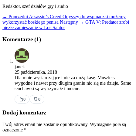
Redaktor, szef działów gry i audio
← Poprzedni
Assassin’s Creed Odyssey do wspinaczki możemy
wykorzystać boskiego penisa
Następny →
GTA V: Predator zrobi
niezłe zamieszanie w Los Santos
Komentarze (1)
janek
25 października, 2018
Dla mnie wystarczające i nie za dużą kasę. Muszle są
wygodne i nawet przy długim graniu nic się nie dzieje. Same
słuchawki są wytrzymałe i mocne.
0
0
Dodaj komentarz
Twój adres email nie zostanie opublikowany.
Wymagane pola są
oznaczone
*