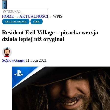
HOME
→
AKTUALNOŚCI
→
WPIS
AKTUALNOŚCI
GRY
Resident Evil Village – piracka wersja
działa lepiej niż oryginał
SoSlowGamer
11 lipca 2021