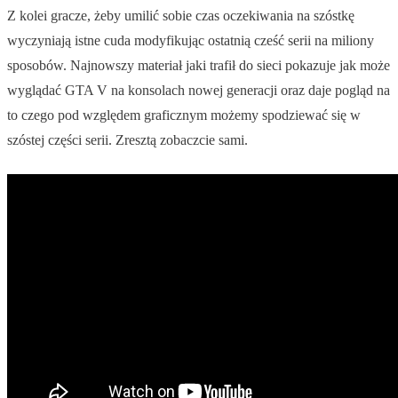
Z kolei gracze, żeby umilić sobie czas oczekiwania na szóstkę
wyczyniają istne cuda modyfikując ostatnią cześć serii na miliony
sposobów. Najnowszy materiał jaki trafił do sieci pokazuje jak może
wyglądać GTA V na konsolach nowej generacji oraz daje pogląd na
to czego pod względem graficznym możemy spodziewać się w
szóstej części serii. Zresztą zobaczcie sami.