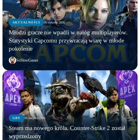
AKTUALNOŚCI
06 sierpnia 2026
Młodzi gracze nie wpadli w nałóg multiplayerów.
Statystyki Capcomu przywracają wiarę w młode
pokolenie
SoSlowGamer
GRY
06 sierpnia 2026
Steam ma nowego króla. Counter-Strike 2 został
wyprzedzony