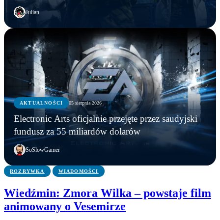
Julian
AKTUALNOŚCI
AKTUALNOŚCI
05 sierpnia 2026
GRY
AKTUALNOŚCI
Młodzi gracze nie wpadli w nałóg multiplayerów.
Electronic Arts oficjalnie przejęte przez saudyjski
Statystyki Capcomu przywracają wiarę w młode
Steam ma nowego króla. Counter-Strike 2 został
Electronic Arts oficjalnie przejęte przez saudyjski
fundusz za 55 miliardów dolarów
pokolenie
wyprzedzony
fundusz za 55 miliardów dolarów
SoSlowGamer
ROZRYWKA
WIADOMOŚCI
Wiedźmin: Zmora Wilka – powstaje film
animowany o Vesemirze