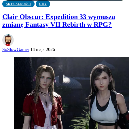
AKTUALNOŚCI
GRY
Clair Obscur: Expedition 33 wymusza
zmianę Fantasy VII Rebirth w RPG?
SoSlowGamer
14 maja 2026