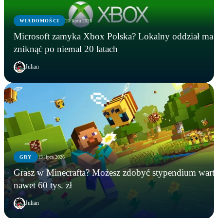
WIADOMOŚCI
20 lipca 2026
Microsoft zamyka Xbox Polska? Lokalny oddział ma
zniknąć po niemal 20 latach
Julian
GRY
13 lipca 2026
GRY
WIADOMOŚCI
GRY
Grasz w Minecrafta? Możesz zdobyć stypendium wart
Instalowali gry na Steamie, a tracili kryptowaluty.
Microsoft zamyka Xbox Polska? Lokalny oddział
Grasz w Minecrafta? Możesz zdobyć stypendium
nawet 60 tys. zł
FBI zatrzymało podejrzanego
ma zniknąć po niemal 20 latach
warte nawet 60 tys. zł
Julian