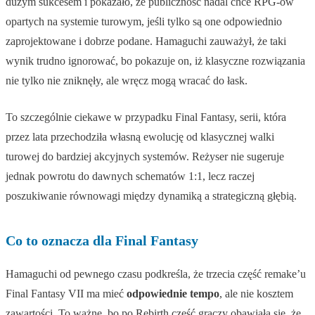
dużym sukcesem i pokazało, że publiczność nadal chce RPG-ów
opartych na systemie turowym, jeśli tylko są one odpowiednio
zaprojektowane i dobrze podane. Hamaguchi zauważył, że taki
wynik trudno ignorować, bo pokazuje on, iż klasyczne rozwiązania
nie tylko nie zniknęły, ale wręcz mogą wracać do łask.
To szczególnie ciekawe w przypadku Final Fantasy, serii, która
przez lata przechodziła własną ewolucję od klasycznej walki
turowej do bardziej akcyjnych systemów. Reżyser nie sugeruje
jednak powrotu do dawnych schematów 1:1, lecz raczej
poszukiwanie równowagi między dynamiką a strategiczną głębią.
Co to oznacza dla Final Fantasy
Hamaguchi od pewnego czasu podkreśla, że trzecia część remake’u
Final Fantasy VII ma mieć
odpowiednie tempo
, ale nie kosztem
zawartości. To ważne, bo po Rebirth część graczy obawiała się, że