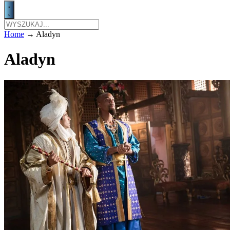
Home
→
Aladyn
Aladyn