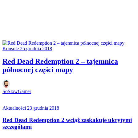
Konsole
25 grudnia 2018
Red Dead Redemption 2 – tajemnica
północnej części mapy
SoSlowGamer
Aktualności
23 grudnia 2018
Red Dead Redemption 2 wciąż zaskakuje ukrytymi
szczegółami