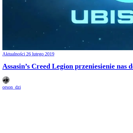
Aktualności
26 lutego 2019
Assasin’s Creed Legion przeniesienie nas 
orson_dzi