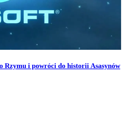
do Rzymu i powróci do historii Asasynów