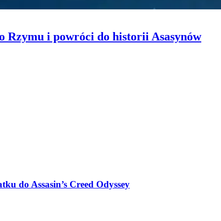
do Rzymu i powróci do historii Asasynów
atku do Assasin’s Creed Odyssey