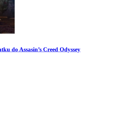
atku do Assasin’s Creed Odyssey