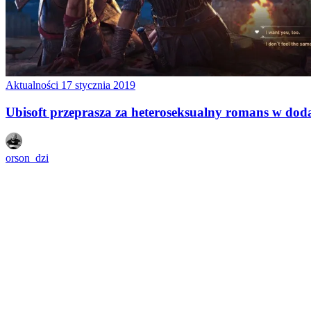
Aktualności
17 stycznia 2019
Ubisoft przeprasza za heteroseksualny romans w dod
orson_dzi