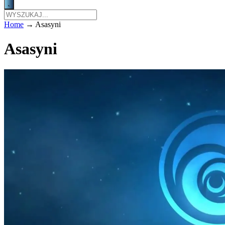
Home
→
Asasyni
Asasyni