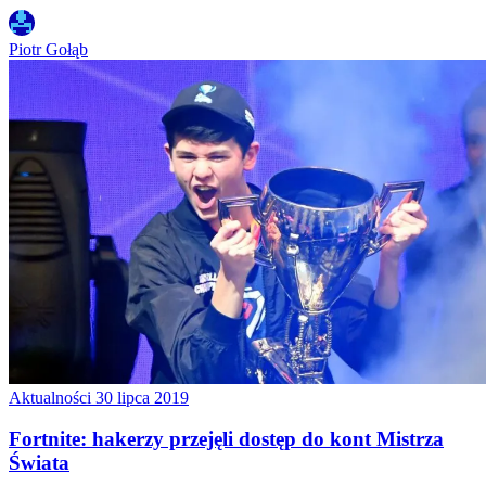
Piotr Gołąb
Aktualności
30 lipca 2019
Fortnite: hakerzy przejęli dostęp do kont Mistrza
Świata