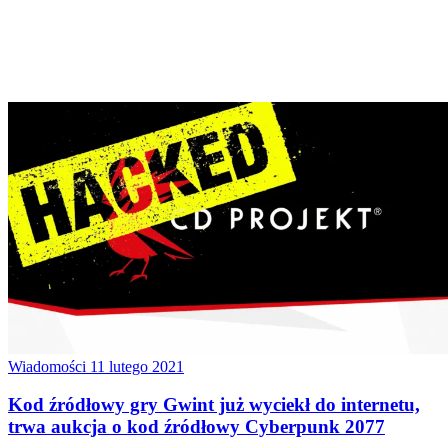
Wiadomości
11 lutego 2021
Kod źródłowy gry Gwint już wyciekł do internetu,
trwa aukcja o kod źródłowy Cyberpunk 2077