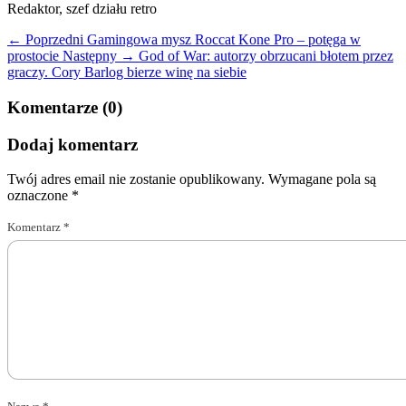
Redaktor, szef działu retro
← Poprzedni
Gamingowa mysz Roccat Kone Pro – potęga w
prostocie
Następny →
God of War: autorzy obrzucani błotem przez
graczy. Cory Barlog bierze winę na siebie
Komentarze (0)
Dodaj komentarz
Twój adres email nie zostanie opublikowany.
Wymagane pola są
oznaczone
*
Komentarz
*