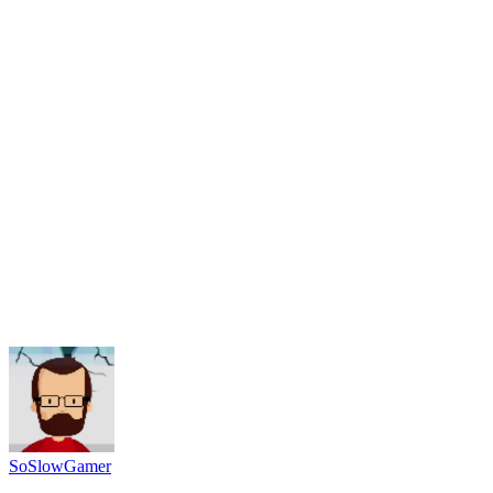
SoSlowGamer