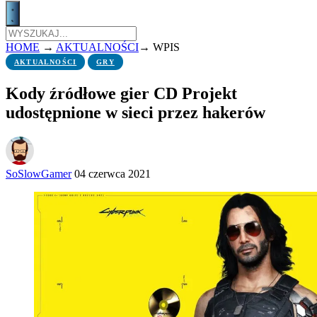
HOME
→
AKTUALNOŚCI
→
WPIS
AKTUALNOŚCI
GRY
Kody źródłowe gier CD Projekt
udostępnione w sieci przez hakerów
SoSlowGamer
04 czerwca 2021