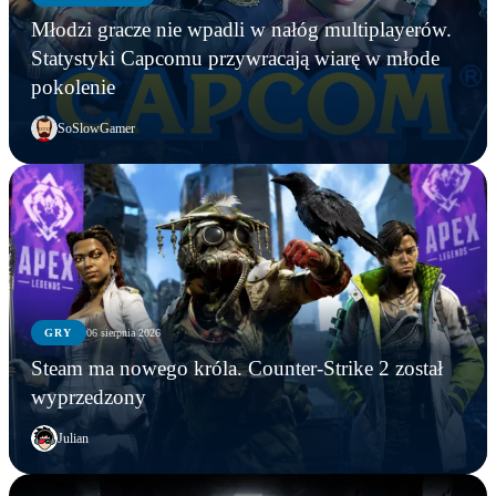
Młodzi gracze nie wpadli w nałóg multiplayerów.
Statystyki Capcomu przywracają wiarę w młode
pokolenie
SoSlowGamer
GRY
06 sierpnia 2026
Steam ma nowego króla. Counter-Strike 2 został
wyprzedzony
Julian