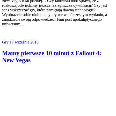
New Vegas 8 lat później… Czy fanowski mod sprawi, że z
rozkoszą odwiedzimy jeszcze raz zgliszcza cywilizacji? Czy jest
sens wskrzeszać gry, które pamiętają dawną technologię?
Wyobraźcie sobie ulubione tytuły we współczesnym wydaniu, a
znajdziecie swoją odpowiedzieć. Fani post-apokaliptycznego
uniwersum…
Gry
17 września 2018
Mamy pierwsze 10 minut z Fallout 4:
New Vegas