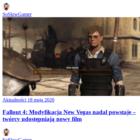
SoSlowGamer
Aktualności
18 maja 2020
Fallout 4: Modyfikacja New Vegas nadal powstaje –
twórcy udostępniają nowy film
SoSlowGamer