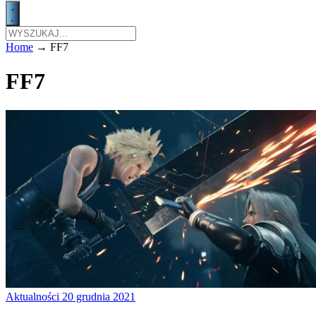
Home
→
FF7
FF7
Aktualności
20 grudnia 2021