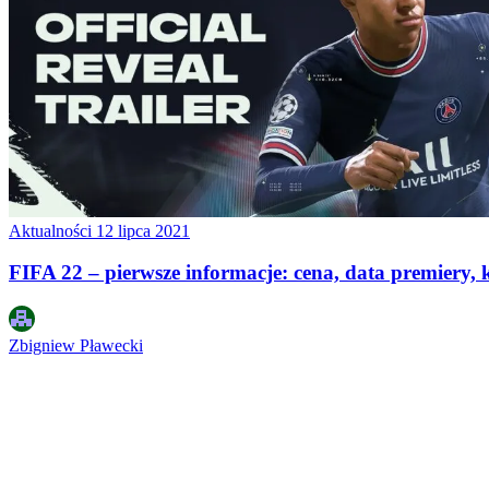
Aktualności
12 lipca 2021
FIFA 22 – pierwsze informacje: cena, data premiery,
Zbigniew Pławecki