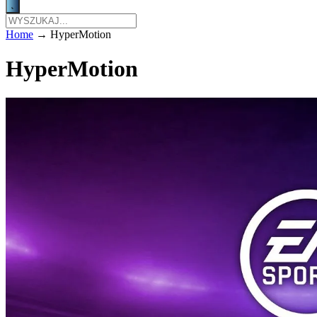
Home
→
HyperMotion
HyperMotion