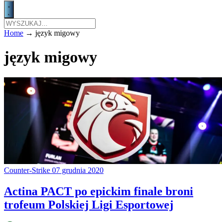
Home
→
język migowy
język migowy
Counter-Strike
07 grudnia 2020
Actina PACT po epickim finale broni
trofeum Polskiej Ligi Esportowej