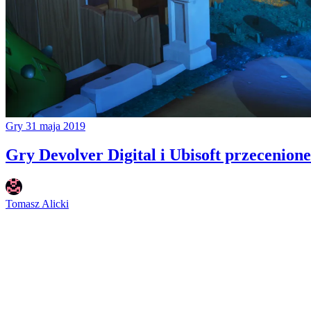
Gry
31 maja 2019
Gry Devolver Digital i Ubisoft przecenion
Tomasz Alicki