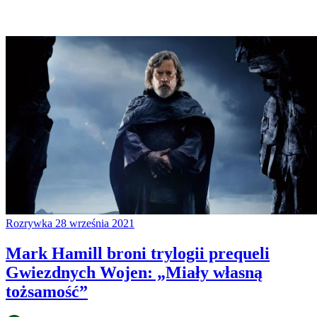
Rozrywka
28 września 2021
Mark Hamill broni trylogii prequeli
Gwiezdnych Wojen: „Miały własną
tożsamość”