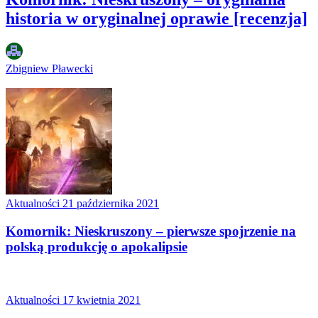
historia w oryginalnej oprawie [recenzja]
Zbigniew Pławecki
Aktualności
21 października 2021
Komornik: Nieskruszony – pierwsze spojrzenie na
polską produkcję o apokalipsie
Aktualności
17 kwietnia 2021