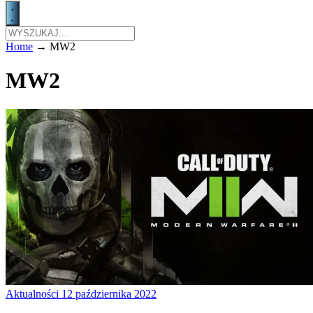
Home
→
MW2
MW2
Aktualności
12 października 2022