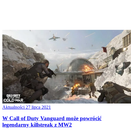
Aktualności
27 lipca 2021
W Call of Duty Vanguard może powrócić
legendarny killstreak z MW2