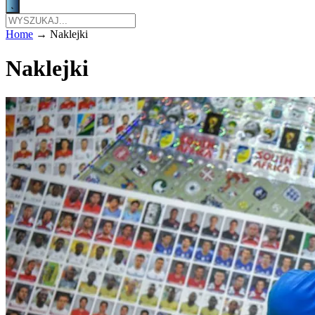
Home
→
Naklejki
Naklejki