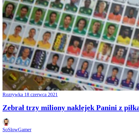
Rozrywka
18 czerwca 2021
Zebrał trzy miliony naklejek Panini z pił
SoSlowGamer